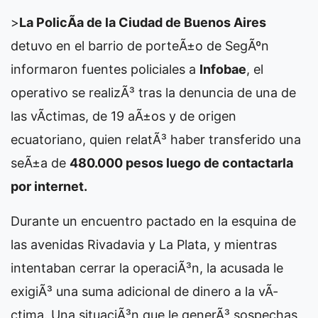
>
La PolicÃ­a de la Ciudad de Buenos Aires
detuvo en el barrio de porteÃ±o de
SegÃºn
informaron fuentes policiales a
Infobae
, el
operativo se realizÃ³ tras la denuncia de una de
las vÃ­ctimas, de 19 aÃ±os y de origen
ecuatoriano, quien relatÃ³ haber transferido una
seÃ±a de
480.000 pesos luego de contactarla
por internet.
Durante un encuentro pactado en la esquina de
las avenidas Rivadavia y La Plata, y mientras
intentaban cerrar la operaciÃ³n, la acusada le
exigiÃ³ una suma adicional de dinero a la vÃ­
ctima. Una situaciÃ³n que le generÃ³ sospechas