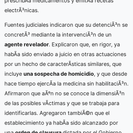
prescribÃ­a medicamentos y emitÃ­a recetas
electrÃ³nicas.
Fuentes judiciales indicaron que su detenciÃ³n se
concretÃ³ mediante la intervenciÃ³n de un
agente revelador
. Explicaron que, en rigor, ya
habÃ­a sido enviado a juicio en otras actuaciones
por un hecho de caracterÃ­sticas similares, que
incluye
una sospecha de homicidio
, y que desde
hace tiempo ejercÃ­a la medicina sin habilitaciÃ³n.
Afirmaron que aÃºn no se conoce la dimensiÃ³n
de las posibles vÃ­ctimas y que se trabaja para
identificarlas. Agregaron tambiÃ©n que el
establecimiento ya habÃ­a sido alcanzado por
una
orden de clausura
dictada por el Gobierno