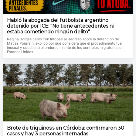
Habló la abogada del futbolista argentino
detenido por ICE: "No tiene antecedentes ni
estaba cometiendo ningún delito"
Regina Borges habló con Infobae al Regreso sobre la detención de
Matías Pourrain, explicó por qué considera que el procedimiento fue
inusual y cuestionó el endurecimiento de los controles migratorios en
Estados Unidos
Brote de triquinosis en Córdoba: confirmaron 30
casos y hay 3 personas internadas