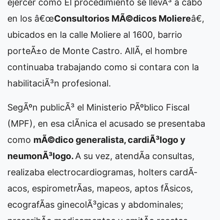
ejercer como
El procedimiento se llevÃ³ a cabo
en los â€œ
Consultorios MÃ©dicos Moliere
â€,
ubicados en la calle Moliere al 1600, barrio
porteÃ±o de Monte Castro. AllÃ­, el hombre
continuaba trabajando como si contara con la
habilitaciÃ³n profesional.
SegÃºn publicÃ³ el Ministerio PÃºblico Fiscal
(MPF), en esa clÃ­nica el acusado se presentaba
como
mÃ©dico generalista, cardiÃ³logo y
neumonÃ³logo.
A su vez, atendÃ­a consultas,
realizaba electrocardiogramas, holters cardÃ­
acos, espirometrÃ­as, mapeos, aptos fÃ­sicos,
ecografÃ­as ginecolÃ³gicas y abdominales;