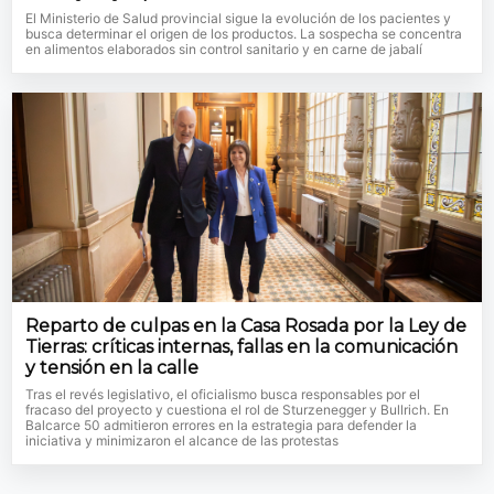
El Ministerio de Salud provincial sigue la evolución de los pacientes y
busca determinar el origen de los productos. La sospecha se concentra
en alimentos elaborados sin control sanitario y en carne de jabalí
Reparto de culpas en la Casa Rosada por la Ley de
Tierras: críticas internas, fallas en la comunicación
y tensión en la calle
Tras el revés legislativo, el oficialismo busca responsables por el
fracaso del proyecto y cuestiona el rol de Sturzenegger y Bullrich. En
Balcarce 50 admitieron errores en la estrategia para defender la
iniciativa y minimizaron el alcance de las protestas