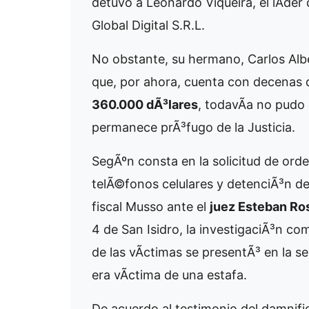
detuvo a Leonardo Viqueira, el lÃ­der 
Global Digital S.R.L.
No obstante, su hermano, Carlos Al
que, por ahora, cuenta con decenas
360.000 dÃ³lares
, todavÃ­a no pudo 
permanece prÃ³fugo de la Justicia.
SegÃºn consta en la solicitud de ord
telÃ©fonos celulares y detenciÃ³n de
fiscal Musso ante el
juez Esteban Ros
4 de San Isidro, la investigaciÃ³n c
de las vÃ­ctimas se presentÃ³ en la s
era vÃ­ctima de una estafa.
De acuerdo al testimonio del damnific