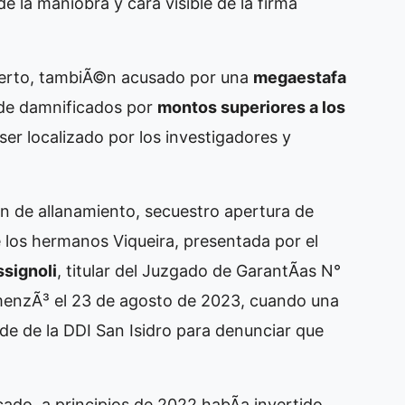
de la maniobra y cara visible de la firma
berto, tambiÃ©n acusado por una
megaestafa
 de damnificados por
montos superiores a los
ser localizado por los investigadores y
en de allanamiento, secuestro apertura de
 los hermanos Viqueira, presentada por el
signoli
, titular del Juzgado de GarantÃ­as N°
omenzÃ³ el 23 de agosto de 2023, cuando una
ede de la DDI San Isidro para denunciar que
ado, a principios de 2022 habÃ­a invertido