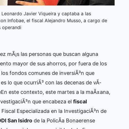
 Leonardo Javier Viqueira y captaba a las
on Infobae, el fiscal Alejandro Musso, a cargo de
s operandi
vez mÃ¡s las personas que buscan alguna
iento mayor de sus ahorros, por fuera de los
o los fondos comunes de inversiÃ³n que
es lo que ocurriÃ³ con las decenas de vÃ­
e
En este contexto, este martes a la maÃ±ana,
investigaciÃ³n que encabeza el
fiscal
d Fiscal Especializada en la InvestigaciÃ³n de
DI San Isidro
de la PolicÃ­a Bonaerense