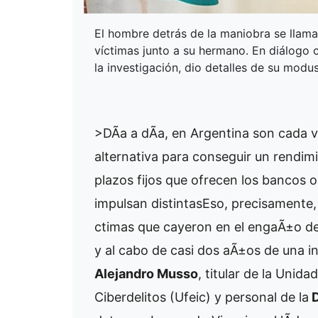
El hombre detrás de la maniobra se llama
víctimas junto a su hermano. En diálogo c
la investigación, dio detalles de su modu
>DÃ­a a dÃ­a, en Argentina son cada 
alternativa para conseguir un rendim
plazos fijos que ofrecen los bancos 
impulsan distintas
Eso, precisamente, 
ctimas que cayeron en el engaÃ±o d
y al cabo de casi dos aÃ±os de una 
Alejandro Musso
, titular de la Unida
Ciberdelitos (Ufeic) y personal de la
D