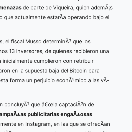
menazas
de parte de Viqueira, quien ademÃ¡s
vo que actualmente estarÃ­a operando bajo el
, el fiscal Musso determinÃ³ que los
os 13 inversores, de quienes recibieron una
en inicialmente cumplieron con retribuir
ron en la supuesta baja del Bitcoin para
sta forma un perjuicio econÃ³mico a las vÃ­
iÃ³n concluyÃ³ que â€œla captaciÃ³n de
ampaÃ±as publicitarias engaÃ±osas
lmente en Instagram, en las que se ofrecÃ­an