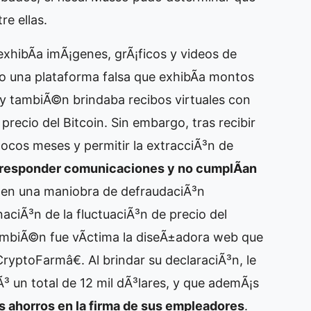
re ellas.
hibÃ­a imÃ¡genes, grÃ¡ficos y videos de
o una plataforma falsa que exhibÃ­a montos
, y tambiÃ©n brindaba recibos virtuales con
precio del Bitcoin. Sin embargo, tras recibir
pocos meses y permitir la extracciÃ³n de
 responder comunicaciones y no cumplÃ­an
o en una maniobra de defraudaciÃ³n
aciÃ³n de la fluctuaciÃ³n de precio del
tambiÃ©n fue vÃ­ctima la diseÃ±adora web que
CryptoFarmâ€. Al brindar su declaraciÃ³n, le
iÃ³ un total de 12 mil dÃ³lares, y que ademÃ¡s
s ahorros en la firma de sus empleadores
.