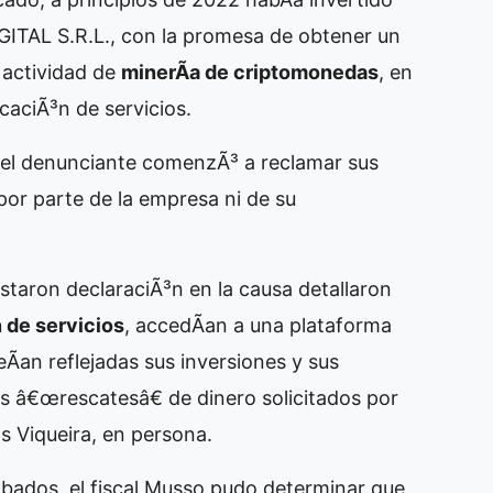
ITAL S.R.L., con la promesa de obtener un
 actividad de
minerÃ­a de criptomonedas
, en
caciÃ³n de servicios.
 el denunciante comenzÃ³ a reclamar sus
por parte de la empresa ni de su
taron declaraciÃ³n en la causa detallaron
 de servicios
, accedÃ­an a una plataforma
Ã­an reflejadas sus inversiones y sus
os â€œrescatesâ€ de dinero solicitados por
s Viqueira, en persona.
cabados, el fiscal Musso pudo determinar que