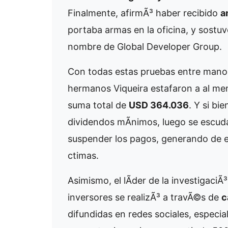
Finalmente, afirmÃ³ haber recibido
a
portaba armas en la oficina, y sostu
nombre de Global Developer Group.
Con todas estas pruebas entre manos
hermanos Viqueira estafaron a al men
suma total de
USD 364.036
. Y si bi
dividendos mÃ­nimos, luego se escuda
suspender los pagos, generando de e
ctimas.
Asimismo, el lÃ­der de la investigac
inversores se realizÃ³ a travÃ©s de
c
difundidas en redes sociales, especia