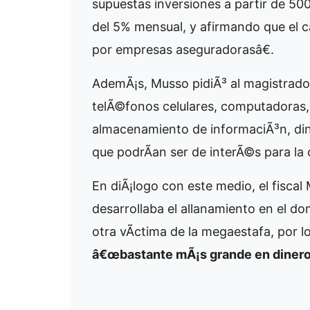
supuestas inversiones a partir de 500
del 5% mensual, y afirmando que el c
por empresas aseguradorasâ€.
AdemÃ¡s, Musso pidiÃ³ al magistrado 
telÃ©fonos celulares, computadoras, 
almacenamiento de informaciÃ³n, dine
que podrÃ­an ser de interÃ©s para la 
En diÃ¡logo con este medio, el fisca
desarrollaba el allanamiento en el do
otra vÃ­ctima de la megaestafa, por l
â€œbastante mÃ¡s grande en dinero,