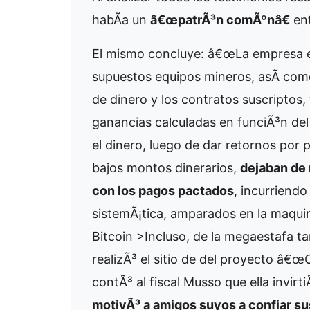
habÃ­a un
â€œpatrÃ³n comÃºnâ€
ent
El mismo concluye: â€œLa empresa ex
supuestos equipos mineros, asÃ­ com
de dinero y los contratos suscriptos
ganancias calculadas en funciÃ³n del 
el dinero, luego de dar retornos por 
bajos montos dinerarios,
dejaban de
con los pagos pactados
, incurriend
sistemÃ¡tica, amparados en la maquin
Bitcoin >Incluso, de la megaestafa 
realizÃ³ el sitio de del proyecto â€œ
contÃ³ al fiscal Musso que ella invirt
motivÃ³ a amigos suyos a confiar su