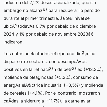
industria del 2,2% desestacionalizado, que sin
embargo no alcanzÃ³ para recuperar lo perdido
durante el primer trimestre. â€œEl nivel se
ubicÃ³ todavÃ­a 0,7% por debajo de diciembre
2024 y 1% por debajo de noviembre 2023â€,
indicaron.
Los datos adelantados reflejan una dinÃ¡mica
dispar entre sectores, con desempeÃ±os
positivos en la refinaciÃ³n de petrÃ³leo (+13,3%),
molienda de oleaginosas (+5,2%), consumo de
energÃ­a elÃ©ctrica industrial (+3,5%) y molienda
de cereales (+4,1%). Por el contrario, mostraron
caÃ­das la siderurgia (-11,7%), la carne aviar