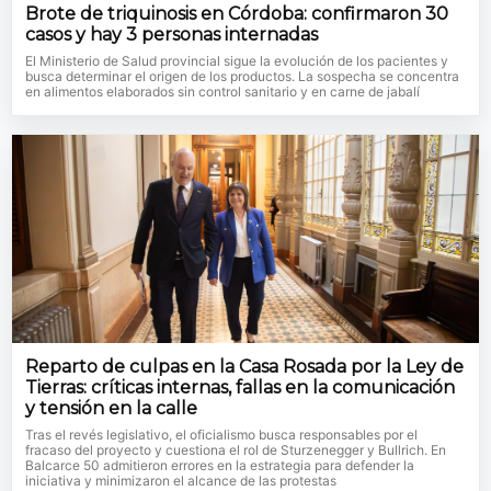
Brote de triquinosis en Córdoba: confirmaron 30
casos y hay 3 personas internadas
El Ministerio de Salud provincial sigue la evolución de los pacientes y
busca determinar el origen de los productos. La sospecha se concentra
en alimentos elaborados sin control sanitario y en carne de jabalí
Reparto de culpas en la Casa Rosada por la Ley de
Tierras: críticas internas, fallas en la comunicación
y tensión en la calle
Tras el revés legislativo, el oficialismo busca responsables por el
fracaso del proyecto y cuestiona el rol de Sturzenegger y Bullrich. En
Balcarce 50 admitieron errores en la estrategia para defender la
iniciativa y minimizaron el alcance de las protestas