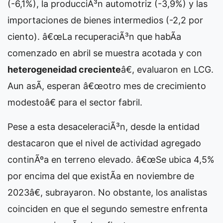
(-6,1%), la producciÃ³n automotriz (-3,9%) y las
importaciones de bienes intermedios (-2,2 por
ciento). â€œLa recuperaciÃ³n que habÃ­a
comenzado en abril se muestra acotada y con
heterogeneidad creciente
â€, evaluaron en LCG.
Aun asÃ­, esperan â€œotro mes de crecimiento
modestoâ€ para el sector fabril.
Pese a esta desaceleraciÃ³n, desde la entidad
destacaron que el nivel de actividad agregado
continÃºa en terreno elevado. â€œSe ubica 4,5%
por encima del que existÃ­a en noviembre de
2023â€, subrayaron. No obstante, los analistas
coinciden en que el segundo semestre enfrenta