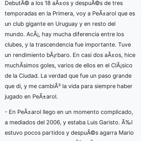
DebutÃ© a los 18 aÃ±os y despuÃ©s de tres
temporadas en la Primera, voy a PeÃ±arol que es
un club gigante en Uruguay y en resto del
mundo. AcÃ¡, hay mucha diferencia entre los
clubes, y la trascendencia fue importante. Tuve
un rendimiento bÃ¡rbaro. En casi dos aÃ±os, hice
muchÃ­simos goles, varios de ellos en el ClÃ¡sico
de la Ciudad. La verdad que fue un paso grande
que di, y me cambiÃ³ la vida para siempre haber
jugado en PeÃ±arol.
- En PeÃ±arol llego en un momento complicado,
a mediados del 2006, y estaba Luis Garisto. Ã‰l
estuvo pocos partidos y despuÃ©s agarra Mario