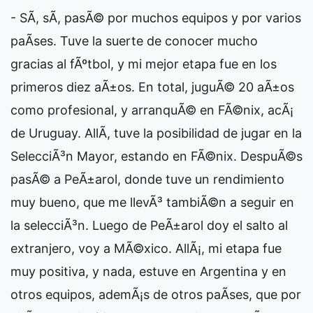
- SÃ­, sÃ­, pasÃ© por muchos equipos y por varios
paÃ­ses. Tuve la suerte de conocer mucho
gracias al fÃºtbol, y mi mejor etapa fue en los
primeros diez aÃ±os. En total, juguÃ© 20 aÃ±os
como profesional, y arranquÃ© en FÃ©nix, acÃ¡
de Uruguay. AllÃ­, tuve la posibilidad de jugar en la
SelecciÃ³n Mayor, estando en FÃ©nix. DespuÃ©s
pasÃ© a PeÃ±arol, donde tuve un rendimiento
muy bueno, que me llevÃ³ tambiÃ©n a seguir en
la selecciÃ³n. Luego de PeÃ±arol doy el salto al
extranjero, voy a MÃ©xico. AllÃ¡, mi etapa fue
muy positiva, y nada, estuve en Argentina y en
otros equipos, ademÃ¡s de otros paÃ­ses, que por