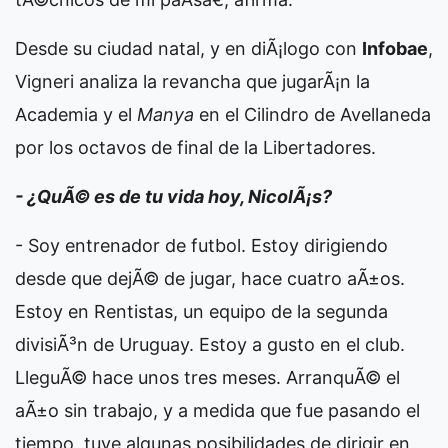
Desde su ciudad natal, y en diÃ¡logo con
Infobae
,
Vigneri analiza la revancha que jugarÃ¡n la
Academia y el
Manya
en el Cilindro de Avellaneda
por los octavos de final de la Libertadores.
- ¿QuÃ© es de tu vida hoy, NicolÃ¡s?
- Soy entrenador de futbol. Estoy dirigiendo
desde que dejÃ© de jugar, hace cuatro aÃ±os.
Estoy en Rentistas, un equipo de la segunda
divisiÃ³n de Uruguay. Estoy a gusto en el club.
LleguÃ© hace unos tres meses. ArranquÃ© el
aÃ±o sin trabajo, y a medida que fue pasando el
tiempo, tuve algunas posibilidades de dirigir en