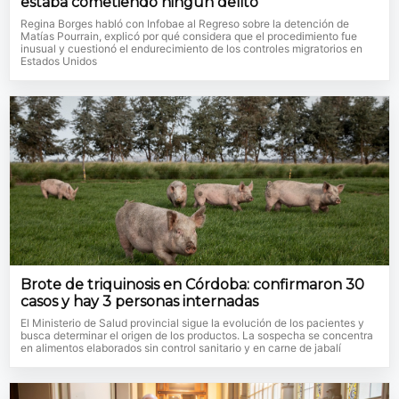
estaba cometiendo ningún delito"
Regina Borges habló con Infobae al Regreso sobre la detención de
Matías Pourrain, explicó por qué considera que el procedimiento fue
inusual y cuestionó el endurecimiento de los controles migratorios en
Estados Unidos
Brote de triquinosis en Córdoba: confirmaron 30
casos y hay 3 personas internadas
El Ministerio de Salud provincial sigue la evolución de los pacientes y
busca determinar el origen de los productos. La sospecha se concentra
en alimentos elaborados sin control sanitario y en carne de jabalí