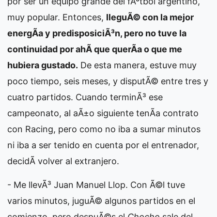
por ser un equipo grande del fÃºtbol argentino,
muy popular. Entonces,
lleguÃ© con la mejor
energÃ­a y predisposiciÃ³n, pero no tuve la
continuidad por ahÃ­ que querÃ­a o que me
hubiera gustado.
De esta manera, estuve muy
poco tiempo, seis meses, y disputÃ© entre tres y
cuatro partidos. Cuando terminÃ³ ese
campeonato, al aÃ±o siguiente tenÃ­a contrato
con Racing, pero como no iba a sumar minutos
ni iba a ser tenido en cuenta por el entrenador,
decidÃ­ volver al extranjero.
- Me llevÃ³ Juan Manuel Llop. Con Ã©l tuve
varios minutos, juguÃ© algunos partidos en el
comienzo, pero despuÃ©s el
Chocho
sale del