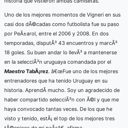
historia que vistieron ambas camisetas.
Uno de los mejores momentos de Vigneri en sus
casi dos dÃ©cadas como futbolista fue su paso
por PeÃ±arol, entre el 2006 y 2008. En dos
temporadas, disputÃ³ 43 encuentros y marcÃ³
18 goles. Su buen andar lo llevÃ³ a mantenerse
en la selecciÃ³n uruguaya comandada por el
Maestro
TabÃ¡rez
. â€œFue uno de los mejores
entrenadores que ha tenido Uruguay en su
historia. AprendÃ­ mucho. Soy un agradecido de
haber compartido selecciÃ³n con Ã©l y que me
haya convocado tantas veces. De los que he
visto y tenido, estÃ¡ el top de los mejores tres
tÃ©cnicos de mi paÃ­sâ€, afirma.