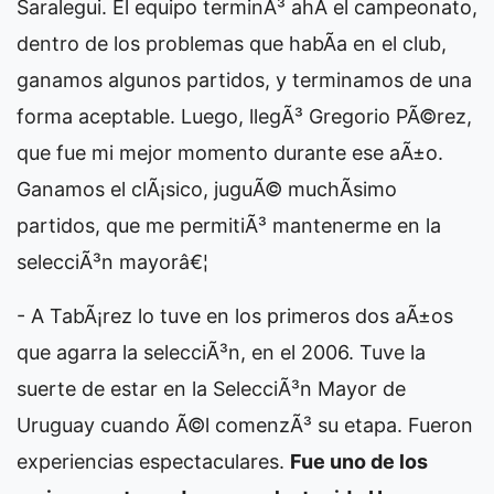
Saralegui. El equipo terminÃ³ ahÃ­ el campeonato,
dentro de los problemas que habÃ­a en el club,
ganamos algunos partidos, y terminamos de una
forma aceptable. Luego, llegÃ³ Gregorio PÃ©rez,
que fue mi mejor momento durante ese aÃ±o.
Ganamos el clÃ¡sico, juguÃ© muchÃ­simo
partidos, que me permitiÃ³ mantenerme en la
selecciÃ³n mayorâ€¦
- A TabÃ¡rez lo tuve en los primeros dos aÃ±os
que agarra la selecciÃ³n, en el 2006. Tuve la
suerte de estar en la SelecciÃ³n Mayor de
Uruguay cuando Ã©l comenzÃ³ su etapa. Fueron
experiencias espectaculares.
Fue uno de los