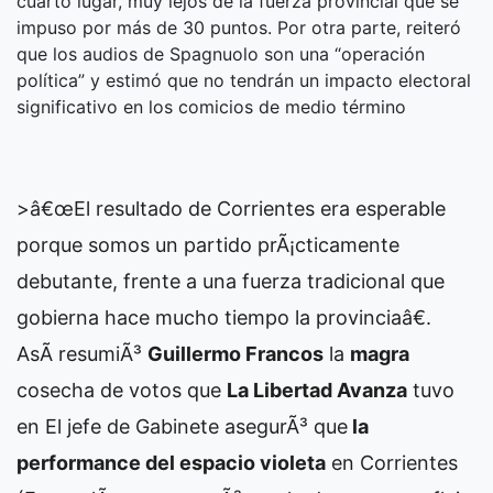
cuarto lugar, muy lejos de la fuerza provincial que se
impuso por más de 30 puntos. Por otra parte, reiteró
que los audios de Spagnuolo son una “operación
política” y estimó que no tendrán un impacto electoral
significativo en los comicios de medio término
>â€œEl resultado de Corrientes era esperable
porque somos un partido prÃ¡cticamente
debutante, frente a una fuerza tradicional que
gobierna hace mucho tiempo la provinciaâ€.
AsÃ­ resumiÃ³
Guillermo Francos
la
magra
cosecha de votos que
La Libertad Avanza
tuvo
en
El jefe de Gabinete asegurÃ³ que
la
performance del espacio violeta
en Corrientes