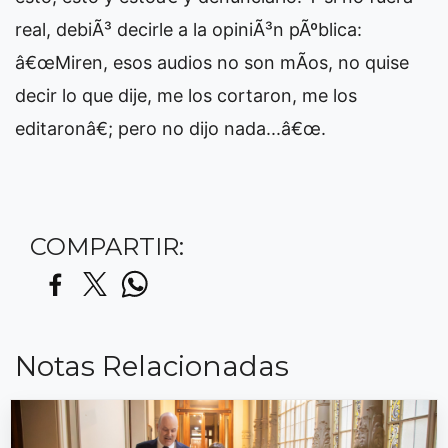
real, debiÃ³ decirle a la opiniÃ³n pÃºblica:
â€œMiren, esos audios no son mÃ­os, no quise
decir lo que dije, me los cortaron, me los
editaronâ€; pero no dijo nada...â€œ.
COMPARTIR:
Notas Relacionadas