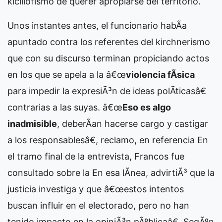
kicillofismo de querer apropiarse del territorio.
Unos instantes antes, el funcionario habÃ­a
apuntado contra los referentes del kirchnerismo
que con su discurso terminan propiciando actos
en los que se apela a la â€œ
violencia fÃ­sica
para impedir la expresiÃ³n de ideas polÃ­ticasâ€
contrarias a las suyas. â€œ
Eso es algo
inadmisible
, deberÃ­an hacerse cargo y castigar
a los responsablesâ€, reclamo, en referencia
En
el tramo final de la entrevista, Francos fue
consultado sobre la
En esa lÃ­nea, advirtiÃ³ que la
justicia investiga y que â€œestos intentos
buscan influir en el electorado, pero no han
tenido impacto en la opiniÃ³n pÃºblicaâ€. SegÃºn