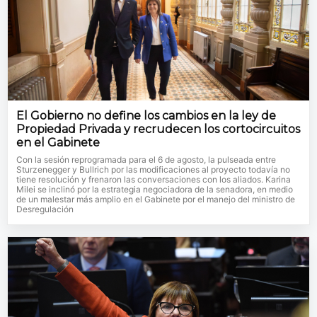
El Gobierno no define los cambios en la ley de
Propiedad Privada y recrudecen los cortocircuitos
en el Gabinete
Con la sesión reprogramada para el 6 de agosto, la pulseada entre
Sturzenegger y Bullrich por las modificaciones al proyecto todavía no
tiene resolución y frenaron las conversaciones con los aliados. Karina
Milei se inclinó por la estrategia negociadora de la senadora, en medio
de un malestar más amplio en el Gabinete por el manejo del ministro de
Desregulación