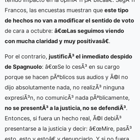
Francos, las encuestas muestran que
este tipo
de hechos no van a modificar el sentido de voto
de cara a octubre:
â€œLas seguimos viendo
con mucha claridad y muy positivasâ€
.
Por el contrario,
justificÃ³ el inmediato despido
de Spagnuolo
: â€œSe lo cesÃ³ en su cargo
porque se hacen pÃºblicos sus audios y Ã©l no
dijo absolutamente nada, no realizÃ³ ninguna
expresiÃ³n, no comunicÃ³ nada pÃºblicamente,
no se presentÃ³ a la justicia, no se defendiÃ³
.
Entonces, si fuera un hecho real, Ã©l debiÃ³
presentarse a la justicia y decir: â€œMire, pasÃ³
esto, esto y estoâ€ y denunciarlo. Y si no fuera