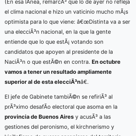
(
En esa lÃ­nea, remarcÃ³ que lo de ayer no refleja
el clima nacional e hizo un vaticinio mucho mÃ¡s
optimista para lo que viene: â€œDistinta va a ser
una elecciÃ³n nacional, en la que la gente
entiende que lo que estÃ¡ votando son
candidatos que apoyen al presidente de la
NaciÃ³n o que estÃ©n en contra.
En octubre
vamos a tener un resultado ampliamente
superior al de esta elecciÃ³n
â€.
El jefe de Gabinete tambiÃ©n se refiriÃ³ al
prÃ³ximo desafÃ­o electoral que asoma en la
provincia de Buenos Aires
y acusÃ³ a las
gestiones del peronismo, el kirchnerismo y