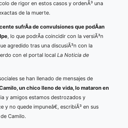
ocolo de rigor en estos casos y ordenÃ³ una
exactas de la muerte.
scente sufrÃ­a de convulsiones que podÃ­an
lpe
, lo que podrÃ­a coincidir con la versiÃ³n
fue agredido tras una discusiÃ³n con la
erdo con el portal local
La Noticia de
s sociales se han llenado de mensajes de
Camilo, un chico lleno de vida, lo mataron en
ilia y amigos estamos destrozados y
ce y no quede impuneâ€, escribiÃ³ en sus
 de Camilo.