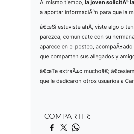
Al mismo tiempo,
la joven solicitÃ³ 
a aportar informaciÃ³n para que la 
â€œSi estuviste ahÃ­, viste algo o t
parezca, comunicate con su hermana.
aparece en el posteo, acompaÃ±ado p
que comparten sus allegados y amig
â€œTe extraÃ±o muchoâ€; â€œsiempr
que le dedicaron otros usuarios a Cam
COMPARTIR: