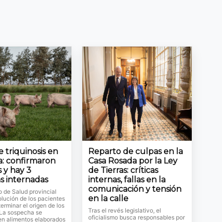
 triquinosis en
Reparto de culpas en la
: confirmaron
Casa Rosada por la Ley
 y hay 3
de Tierras: críticas
s internadas
internas, fallas en la
comunicación y tensión
io de Salud provincial
en la calle
olución de los pacientes
erminar el origen de los
Tras el revés legislativo, el
 La sospecha se
oficialismo busca responsables por
en alimentos elaborados