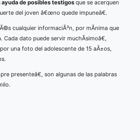
la ayuda de posibles testigos
que se acerquen
muerte del joven â€œno quede impuneâ€.
enÃ©s cualquier informaciÃ³n, por mÃ­nima que
 Cada dato puede servir muchÃ­simoâ€,
or una foto del adolescente de 15 aÃ±os,
os.
e presenteâ€, son algunas de las palabras
ilo.