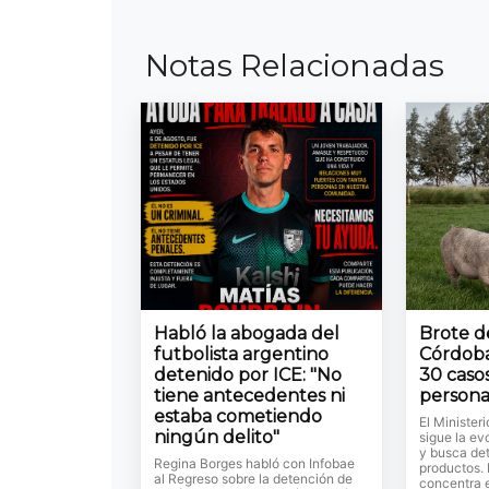
Notas Relacionadas
Habló la abogada del
Brote de
futbolista argentino
Córdoba
detenido por ICE: "No
30 casos
tiene antecedentes ni
persona
estaba cometiendo
El Minister
ningún delito"
sigue la ev
y busca det
Regina Borges habló con Infobae
productos.
al Regreso sobre la detención de
concentra 