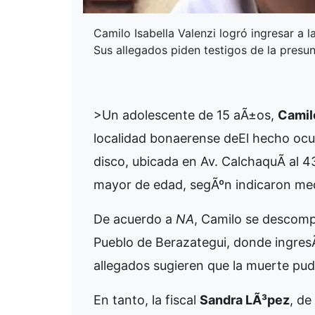
Camilo Isabella Valenzi logró ingresar a
Sus allegados piden testigos de la presu
>Un adolescente de 15 aÃ±os,
Camilo
localidad bonaerense de
El hecho ocur
disco, ubicada en Av. CalchaquÃ­ al 
mayor de edad, segÃºn indicaron med
De acuerdo a
NA
, Camilo se descompe
Pueblo de Berazategui, donde ingresÃ³
allegados sugieren que la muerte pud
En tanto, la fiscal
Sandra LÃ³pez
, de