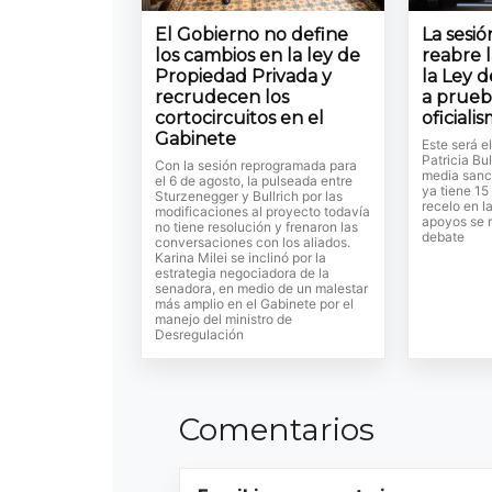
El Gobierno no define
La sesi
los cambios en la ley de
reabre 
Propiedad Privada y
la Ley d
recrudecen los
a prueb
cortocircuitos en el
oficiali
Gabinete
Este será e
Patricia Bul
Con la sesión reprogramada para
media sanc
el 6 de agosto, la pulseada entre
ya tiene 15
Sturzenegger y Bullrich por las
recelo en l
modificaciones al proyecto todavía
apoyos se r
no tiene resolución y frenaron las
debate
conversaciones con los aliados.
Karina Milei se inclinó por la
estrategia negociadora de la
senadora, en medio de un malestar
más amplio en el Gabinete por el
manejo del ministro de
Desregulación
Comentarios