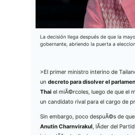
La decisión llega después de que la may
gobernante, abriendo la puerta a eleccio
>El primer ministro interino de Tailan
un
decreto para disolver el parlame
Thai
el miÃ©rcoles, luego de que el m
un candidato rival para el cargo de p
Sin embargo, poco despuÃ©s de que e
Anutin Charnvirakul
, lÃ­der del Par