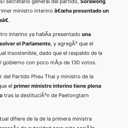
El secretario general del partido,
Sorawong
rimer ministro interino
â€œha presentado un
aâ€
.
tro interino ya habÃ­a presentado
una
isolver el Parlamento
, y agregÃ³ que el
ual insostenible, dado que el respaldo de la
 al gobierno con poco mÃ¡s de 130 votos.
er del Partido Pheu Thai y ministro de la
que el
primer ministro interino tiene plena
to
tras la destituciÃ³n de Paetongtarn
al difiere de la de la primera ministra