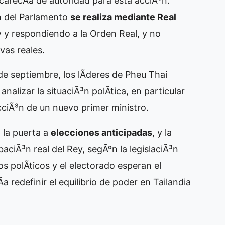
carecÃ­a de autoridad para esta acciÃ³n.
³n del Parlamento
se realiza mediante Real
 y respondiendo a la Orden Real, y no
vas reales.
e septiembre, los lÃ­deres de Pheu Thai
nalizar la situaciÃ³n polÃ­tica, en particular
ecciÃ³n de un nuevo primer ministro.
a la puerta a
elecciones anticipadas
, y la
aciÃ³n real del Rey, segÃºn la legislaciÃ³n
os polÃ­ticos y el electorado esperan el
a redefinir el equilibrio de poder en Tailandia