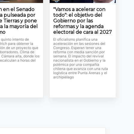
ón en el Senado
"Vamos a acelerar con
la pulseada por
todo": el objetivo del
e Tierras y pone
Gobierno por las
a la mayoría del
reformas y la agenda
smo
electoral de cara al 2027
l quinto intento de
El oficialismo planifica una
lrich para obtener la
aceleración en las sesiones del
ión de un proyecto que
Congreso. Esperan tener una
 borradores. Clima de
reforma con media sanción por
a Cámara alta, donde los
semana. El impacto del revival
ecalculan a horas del
nacionalista en el Gobierno y la
polémica por una compañía
chilena que avanza con una ruta
logística entre Punta Arenas y el
archipiélago