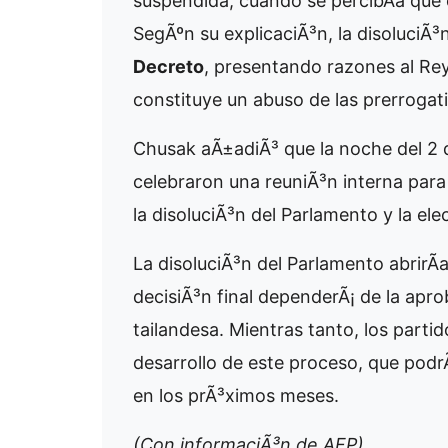
suspendida, cuando se percibÃ­a que 
SegÃºn su explicaciÃ³n, la disoluciÃ
Decreto
, presentando razones al Rey
constituye un abuso de las prerrogati
Chusak aÃ±adiÃ³ que la noche del 2 d
celebraron una reuniÃ³n interna para a
la disoluciÃ³n del Parlamento y la el
La disoluciÃ³n del Parlamento abrirÃ­
decisiÃ³n final dependerÃ¡ de la aprob
tailandesa. Mientras tanto, los partid
desarrollo de este proceso, que podrÃ­
en los prÃ³ximos meses.
(Con informaciÃ³n de AFP)