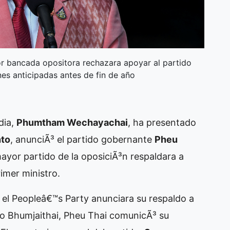
or bancada opositora rechazara apoyar al partido
nes anticipadas antes de fin de año
dia,
Phumtham Wechayachai
, ha presentado
nto
, anunciÃ³ el partido gobernante
Pheu
ayor partido de la oposiciÃ³n respaldara a
rimer ministro.
l Peopleâ€™s Party anunciara su respaldo a
tido Bhumjaithai, Pheu Thai comunicÃ³ su