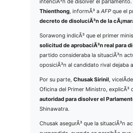
intenciÃ³n de disolver el parlamento. 
Thienthong
, informÃ³ a
AFP
que el p
decreto de disoluciÃ³n de la cÃ¡mar
Sorawong indicÃ³ que el primer minis
solicitud de aprobaciÃ³n real para d
partido consideraba la situaciÃ³n act
oposiciÃ³n al candidato rival dejaba
Por su parte,
Chusak Sirinil
, vicelÃ­d
Oficina del Primer Ministro, explicÃ³ 
autoridad para disolver el Parlamen
Shinawatra.
Chusak asegurÃ³ que la situaciÃ³n actu