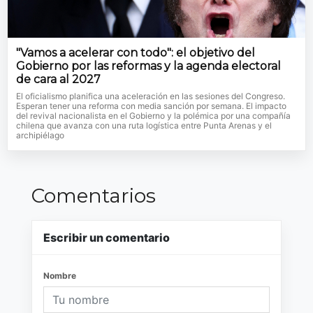
"Vamos a acelerar con todo": el objetivo del
Gobierno por las reformas y la agenda electoral
de cara al 2027
El oficialismo planifica una aceleración en las sesiones del Congreso.
Esperan tener una reforma con media sanción por semana. El impacto
del revival nacionalista en el Gobierno y la polémica por una compañía
chilena que avanza con una ruta logística entre Punta Arenas y el
archipiélago
Comentarios
Escribir un comentario
Nombre