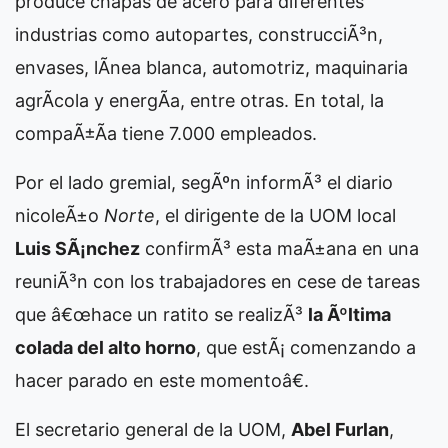
produce chapas de acero para diferentes
industrias como autopartes, construcciÃ³n,
envases, lÃ­nea blanca, automotriz, maquinaria
agrÃ­cola y energÃ­a, entre otras. En total, la
compaÃ±Ã­a tiene 7.000 empleados.
Por el lado gremial, segÃºn informÃ³ el diario
nicoleÃ±o
Norte
, el dirigente de la UOM local
Luis SÃ¡nchez
confirmÃ³ esta maÃ±ana en una
reuniÃ³n con los trabajadores en cese de tareas
que â€œhace un ratito se realizÃ³
la Ãºltima
colada del alto horno
, que estÃ¡ comenzando a
hacer parado en este momentoâ€.
El secretario general de la UOM,
Abel Furlan
,