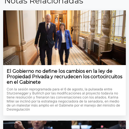
Notas Relacionadas
El Gobierno no define los cambios en la ley de
Propiedad Privada y recrudecen los cortocircuitos
en el Gabinete
Con la sesión reprogramada para el 6 de agosto, la pulseada entre
Sturzenegger y Bullrich por las modificaciones al proyecto todavía no
tiene resolución y frenaron las conversaciones con los aliados. Karina
Milei se inclinó por la estrategia negociadora de la senadora, en medio
de un malestar más amplio en el Gabinete por el manejo del ministro de
Desregulación