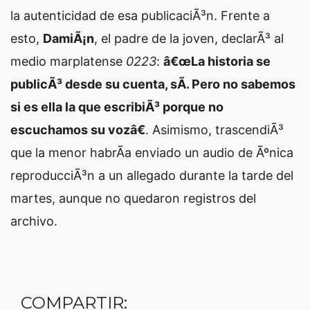
la autenticidad de esa publicaciÃ³n. Frente a
esto,
DamiÃ¡n
, el padre de la joven, declarÃ³ al
medio marplatense
0223
:
â€œLa historia se
publicÃ³ desde su cuenta, sÃ­. Pero no sabemos
si es ella la que escribiÃ³ porque no
escuchamos su vozâ€
. Asimismo, trascendiÃ³
que la menor habrÃ­a enviado un audio de Ãºnica
reproducciÃ³n a un allegado durante la tarde del
martes, aunque no quedaron registros del
archivo.
COMPARTIR: