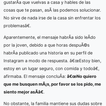
gustarÃ­a que vuelvas a casa y hables de las
cosas que te pasan, asÃ­ las podemos solucionar.
No sirve de nada irse de la casa sin enfrentar los
problemasâ€.
Aparentemente, el mensaje habrÃ­a sido leÃ­do
por la joven, debido a que horas despuÃ©s
habrÃ­a publicado una historia en su perfil de
Instagram a modo de respuesta. â€œEstoy bien,
estoy en un lugar seguro, con comida y todoâ€,
afirmaba. El mensaje concluÃ­a:
â€œNo quiero
que me busquen mÃ¡s, por favor se los pido, me
siento mejor asÃ­â€
.
No obstante, la familia mantiene sus dudas sobre