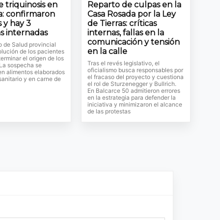
 triquinosis en
Reparto de culpas en la
: confirmaron
Casa Rosada por la Ley
 y hay 3
de Tierras: críticas
s internadas
internas, fallas en la
comunicación y tensión
io de Salud provincial
en la calle
olución de los pacientes
erminar el origen de los
Tras el revés legislativo, el
 La sospecha se
oficialismo busca responsables por
en alimentos elaborados
el fracaso del proyecto y cuestiona
 sanitario y en carne de
el rol de Sturzenegger y Bullrich.
En Balcarce 50 admitieron errores
en la estrategia para defender la
iniciativa y minimizaron el alcance
de las protestas