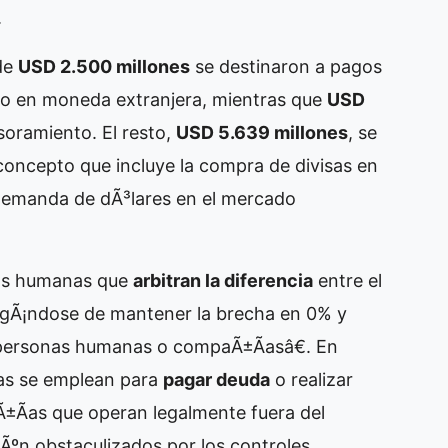
.
 de
USD 2.500 millones
se destinaron a pagos
to en moneda extranjera, mientras que
USD
soramiento. El resto,
USD 5.639 millones
, se
concepto que incluye la compra de divisas en
 demanda de dÃ³lares en el mercado
as humanas que
arbitran la diferencia
entre el
argÃ¡ndose de mantener la brecha en 0% y
s personas humanas o compaÃ±Ã­asâ€. En
sas se emplean para
pagar deuda
o realizar
Ã­as que operan legalmente fuera del
Ãºn obstaculizados por los controles