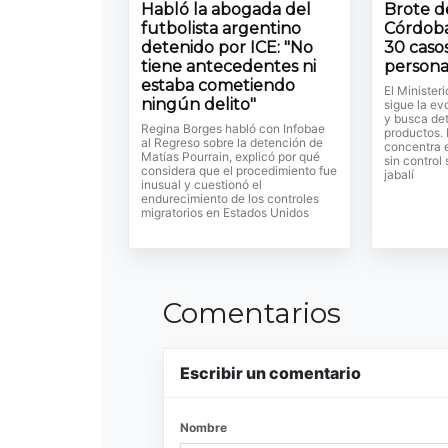
Habló la abogada del
Brote de
futbolista argentino
Córdoba
detenido por ICE: "No
30 casos
tiene antecedentes ni
persona
estaba cometiendo
El Minister
ningún delito"
sigue la ev
y busca det
Regina Borges habló con Infobae
productos.
al Regreso sobre la detención de
concentra 
Matías Pourrain, explicó por qué
sin control
considera que el procedimiento fue
jabalí
inusual y cuestionó el
endurecimiento de los controles
migratorios en Estados Unidos
Comentarios
Escribir un comentario
Nombre