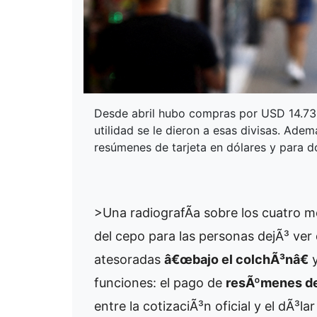
Desde abril hubo compras por USD 14.730
utilidad se le dieron a esas divisas. Ade
resúmenes de tarjeta en dólares y para 
>Una radiografÃ­a sobre los cuatro m
del cepo para las personas dejÃ³ ver 
atesoradas
â€œbajo el colchÃ³nâ€
y
funciones: el pago de
resÃºmenes de
entre la cotizaciÃ³n oficial y el dÃ³