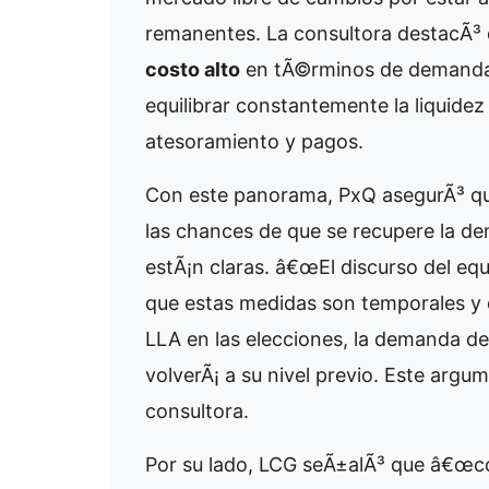
remanentes. La consultora destacÃ³
costo alto
en tÃ©rminos de demanda 
equilibrar constantemente la liquidez
atesoramiento y pagos.
Con este panorama, PxQ asegurÃ³ que
las chances de que se recupere la d
estÃ¡n claras. â€œEl discurso del eq
que estas medidas son temporales y q
LLA en las elecciones, la demanda de
volverÃ¡ a su nivel previo. Este argu
consultora.
Por su lado, LCG seÃ±alÃ³ que â€œco