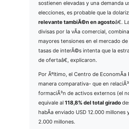
sostienen elevadas y una demanda usu
elecciones, es probable que la dolar
relevante tambiÃ©n en agosto
â€. 
divisas por la vÃ­a comercial, combi
mayores tensiones en el mercado de 
tasas de interÃ©s intenta que la estr
de ofertaâ€, explicaron.
Por Ãºltimo, el Centro de EconomÃ­a P
manera comparativa- que en relaciÃ³n
formaciÃ³n de activos externos (el 
equivale al
118,8% del total girado
de
habÃ­a enviado USD 12.000 millones 
2.000 millones.