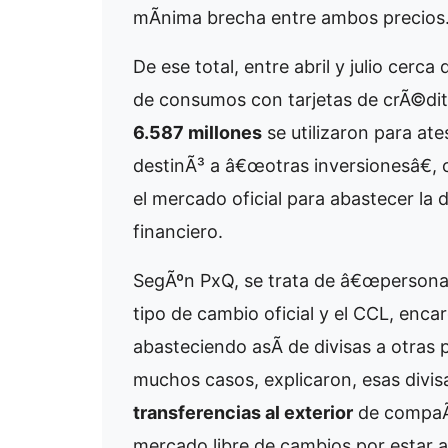
mÃ­nima brecha entre ambos precios
De ese total, entre abril y julio cerca
de consumos con tarjetas de crÃ©di
6.587 millones
se utilizaron para ate
destinÃ³ a â€œotras inversionesâ€, 
el mercado oficial para abastecer la
financiero.
SegÃºn PxQ, se trata de â€œperson
tipo de cambio oficial y el CCL, enc
abasteciendo asÃ­ de divisas a otra
muchos casos, explicaron, esas divi
transferencias al exterior
de compaÃ±
mercado libre de cambios por estar a