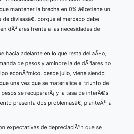
 que mantener la brecha en 0% â€œtiene un
de divisasâ€, porque el mercado debe
 en dÃ³lares frente a las necesidades de
 hacia adelante en lo que resta del aÃ±o,
emanda de pesos y aminore la de dÃ³lares no
uipo econÃ³mico, desde julio, viene siendo
ue una vez que se materialice el triunfo de
 pesos se recuperarÃ¡ y la tasa de interÃ©s
mento presenta dos problemasâ€, planteÃ³ la
n expectativas de depreciaciÃ³n que se