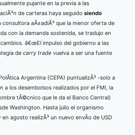
almente pujante en la previa a las
izaciÃ³n de carteras haya seguido
siendo
La consultora aÃ±adiÃ³ que la menor oferta de
nada con la demanda sostenida, se tradujo en
cambios. â€œEl impulso del gobierno a las
ategia de
carry trade
vuelva a ser una fuente
olÃ­tica Argentina (CEPA) puntualizÃ³ -solo a
 a los desembolsos realizados por el FMI, la
nombre tÃ©cnico que le da el Banco Central)
sde Washington. Hasta julio el organismo
y en agosto realizÃ³ un nuevo envÃ­o de USD