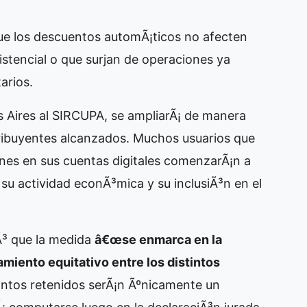
e que los descuentos automÃ¡ticos no afecten
sistencial o que surjan de operaciones ya
arios.
 Aires al SIRCUPA, se ampliarÃ¡ de manera
tribuyentes alcanzados. Muchos usuarios que
ones en sus cuentas digitales comenzarÃ¡n a
su actividad econÃ³mica y su inclusiÃ³n en el
Ã³ que la medida
â€œse enmarca en la
amiento equitativo entre los distintos
ontos retenidos serÃ¡n Ãºnicamente un