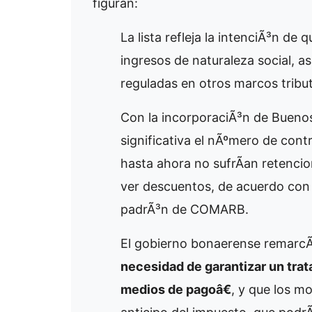
figuran:
La lista refleja la intenciÃ³n d
ingresos de naturaleza social, a
reguladas en otros marcos tribut
Con la incorporaciÃ³n de Buenos
significativa el nÃºmero de con
hasta ahora no sufrÃ­an retenci
ver descuentos, de acuerdo con 
padrÃ³n de COMARB.
El gobierno bonaerense remarc
necesidad de garantizar un trat
medios de pagoâ€
, y que los m