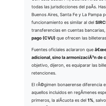
todas las jurisdicciones del paÃ­s. H
Buenos Aires, Santa Fe y La Pampa pe
funcionamiento es similar al del
SIRC
transferencias en cuentas bancarias,
pago (CVU)
que ofrecen las billeteras
Fuentes oficiales aclararon que
â€œes
adicional, sino la armonizaciÃ³n de c
objetivo, dijeron, es equiparar las bi
retenciones.
El rÃ©gimen bonaerense diferencia e
aquellos incluidos en regÃ­menes espe
primeros, la alÃ­cuota es del
1%
, salv