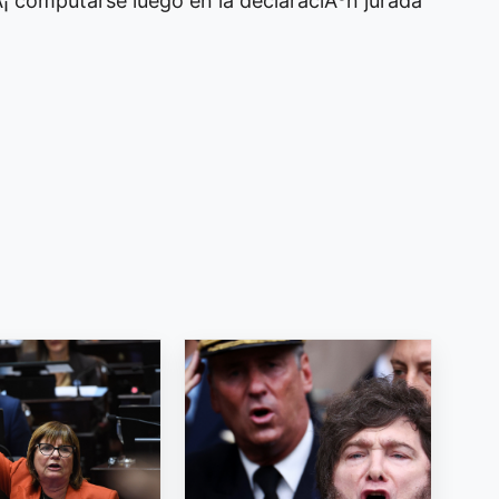
Ã¡ computarse luego en la declaraciÃ³n jurada