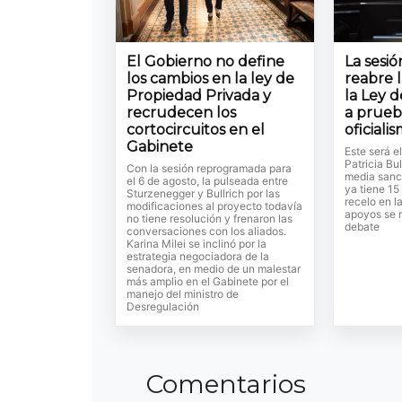
El Gobierno no define
La sesi
los cambios en la ley de
reabre 
Propiedad Privada y
la Ley d
recrudecen los
a prueb
cortocircuitos en el
oficiali
Gabinete
Este será e
Patricia Bul
Con la sesión reprogramada para
media sanc
el 6 de agosto, la pulseada entre
ya tiene 15
Sturzenegger y Bullrich por las
recelo en l
modificaciones al proyecto todavía
apoyos se r
no tiene resolución y frenaron las
debate
conversaciones con los aliados.
Karina Milei se inclinó por la
estrategia negociadora de la
senadora, en medio de un malestar
más amplio en el Gabinete por el
manejo del ministro de
Desregulación
Comentarios