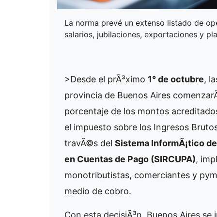
La norma prevé un extenso listado de ope
salarios, jubilaciones, exportaciones y pl
>Desde el prÃ³ximo
1° de octubre
, l
provincia de Buenos Aires comenzarÃ
porcentaje de los montos acreditados
el impuesto sobre los Ingresos Brutos
travÃ©s del
Sistema InformÃ¡tico d
en Cuentas de Pago (SIRCUPA)
, imp
monotributistas, comerciantes y pym
medio de cobro.
Con esta decisiÃ³n, Buenos Aires se 