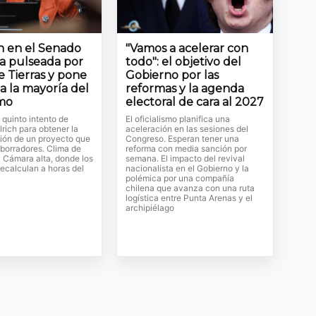
ón en el Senado
"Vamos a acelerar con
la pulseada por
todo": el objetivo del
e Tierras y pone
Gobierno por las
a la mayoría del
reformas y la agenda
smo
electoral de cara al 2027
l quinto intento de
El oficialismo planifica una
lrich para obtener la
aceleración en las sesiones del
ión de un proyecto que
Congreso. Esperan tener una
 borradores. Clima de
reforma con media sanción por
a Cámara alta, donde los
semana. El impacto del revival
ecalculan a horas del
nacionalista en el Gobierno y la
polémica por una compañía
chilena que avanza con una ruta
logística entre Punta Arenas y el
archipiélago