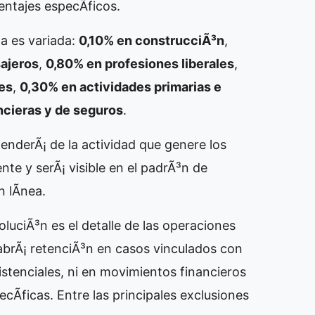
ntajes especÃ­ficos.
la es variada:
0,10% en construcciÃ³n
,
sajeros
,
0,80% en profesiones liberales
,
es
,
0,30% en actividades primarias e
ncieras y de seguros
.
nderÃ¡ de la actividad que genere los
te y serÃ¡ visible en el padrÃ³n de
 lÃ­nea.
oluciÃ³n es el detalle de las operaciones
habrÃ¡ retenciÃ³n en casos vinculados con
sistenciales, ni en movimientos financieros
Ã­ficas. Entre las principales exclusiones