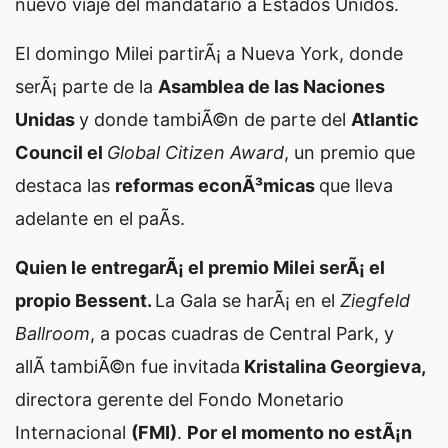
nuevo viaje del mandatario a Estados Unidos.
El domingo Milei partirÃ¡ a Nueva York, donde
serÃ¡ parte de la
Asamblea de las Naciones
Unidas
y donde tambiÃ©n de parte del
Atlantic
Council el
Global Citizen Award
, un premio que
destaca las
reformas econÃ³micas
que lleva
adelante en el paÃ­s.
Quien le entregarÃ¡ el premio Milei serÃ¡ el
propio Bessent.
La Gala se harÃ¡ en el
Ziegfeld
Ballroom
, a pocas cuadras de Central Park, y
allÃ­ tambiÃ©n fue invitada
Kristalina Georgieva,
directora gerente del Fondo Monetario
Internacional
(FMI)
.
Por el momento no estÃ¡n