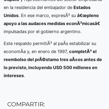
en la residencia del embajador de
Estados
Unidos
. En ese marco, expresÃ³ su
â€œpleno
apoyo a las audaces medidas econÃ³micasâ€
impulsadas por el gobierno argentino.
Este respaldo permitiÃ³ al paÃ­s estabilizar su
economÃ­a y, en enero de 1997,
completÃ³ el
reembolso del prÃ©stamo tres aÃ±os antes de
lo previsto, incluyendo USD 500 millones en
intereses
.
COMPARTIR: