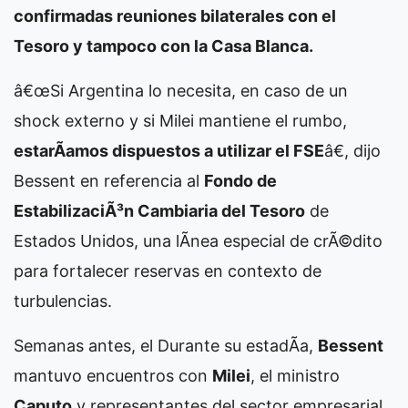
confirmadas reuniones bilaterales con el
Tesoro y tampoco con la Casa Blanca.
â€œSi Argentina lo necesita, en caso de un
shock externo y si Milei mantiene el rumbo,
estarÃ­amos dispuestos a utilizar el FSE
â€, dijo
Bessent en referencia al
Fondo de
EstabilizaciÃ³n Cambiaria del Tesoro
de
Estados Unidos, una lÃ­nea especial de crÃ©dito
para fortalecer reservas en contexto de
turbulencias.
Semanas antes, el
Durante su estadÃ­a,
Bessent
mantuvo encuentros con
Milei
, el ministro
Caputo
y representantes del sector empresarial