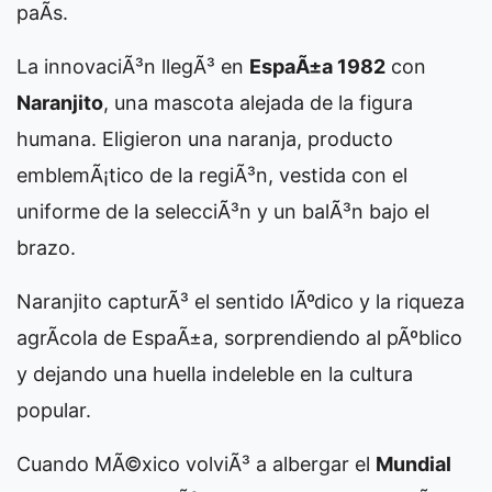
paÃ­s.
La innovaciÃ³n llegÃ³ en
EspaÃ±a 1982
con
Naranjito
, una mascota alejada de la figura
humana. Eligieron una naranja, producto
emblemÃ¡tico de la regiÃ³n, vestida con el
uniforme de la selecciÃ³n y un balÃ³n bajo el
brazo.
Naranjito capturÃ³ el sentido lÃºdico y la riqueza
agrÃ­cola de EspaÃ±a, sorprendiendo al pÃºblico
y dejando una huella indeleble en la cultura
popular.
Cuando MÃ©xico volviÃ³ a albergar el
Mundial