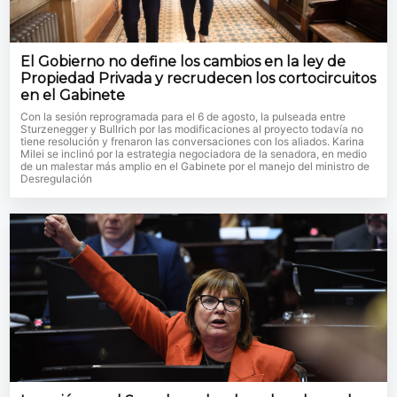
El Gobierno no define los cambios en la ley de
Propiedad Privada y recrudecen los cortocircuitos
en el Gabinete
Con la sesión reprogramada para el 6 de agosto, la pulseada entre
Sturzenegger y Bullrich por las modificaciones al proyecto todavía no
tiene resolución y frenaron las conversaciones con los aliados. Karina
Milei se inclinó por la estrategia negociadora de la senadora, en medio
de un malestar más amplio en el Gabinete por el manejo del ministro de
Desregulación