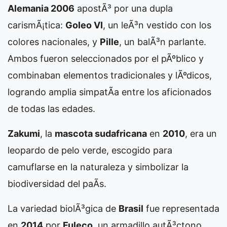
Alemania 2006
apostÃ³ por una dupla
carismÃ¡tica:
Goleo VI
, un leÃ³n vestido con los
colores nacionales, y
Pille
, un balÃ³n parlante.
Ambos fueron seleccionados por el pÃºblico y
combinaban elementos tradicionales y lÃºdicos,
logrando amplia simpatÃ­a entre los aficionados
de todas las edades.
Zakumi
, la
mascota sudafricana
en
2010
, era un
leopardo de pelo verde, escogido para
camuflarse en la naturaleza y simbolizar la
biodiversidad del paÃ­s.
La variedad biolÃ³gica de
Brasil
fue representada
en
2014
por
Fuleco
, un armadillo autÃ³ctono