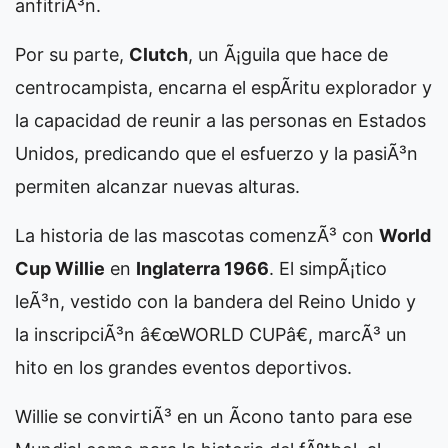
anfitriÃ³n.
Por su parte,
Clutch
, un Ã¡guila que hace de
centrocampista, encarna el espÃ­ritu explorador y
la capacidad de reunir a las personas en Estados
Unidos, predicando que el esfuerzo y la pasiÃ³n
permiten alcanzar nuevas alturas.
La historia de las mascotas comenzÃ³ con
World
Cup Willie
en
Inglaterra 1966
. El simpÃ¡tico
leÃ³n, vestido con la bandera del Reino Unido y
la inscripciÃ³n â€œWORLD CUPâ€, marcÃ³ un
hito en los grandes eventos deportivos.
Willie se convirtiÃ³ en un Ã­cono tanto para ese