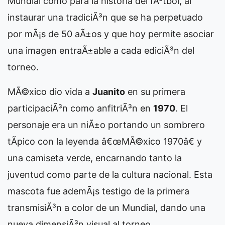
Mundial como para la historia del fÃºtbol, al
instaurar una tradiciÃ³n que se ha perpetuado
por mÃ¡s de 50 aÃ±os y que hoy permite asociar
una imagen entraÃ±able a cada ediciÃ³n del
torneo.
MÃ©xico dio vida a
Juanito
en su primera
participaciÃ³n como anfitriÃ³n en
1970
. El
personaje era un niÃ±o portando un sombrero
tÃ­pico con la leyenda â€œMÃ©xico 1970â€ y
una camiseta verde, encarnando tanto la
juventud como parte de la cultura nacional. Esta
mascota fue ademÃ¡s testigo de la primera
transmisiÃ³n a color de un Mundial, dando una
nueva dimensiÃ³n visual al torneo.