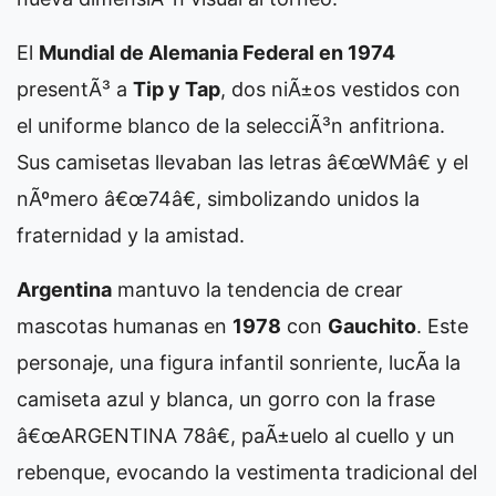
El
Mundial de Alemania Federal en 1974
presentÃ³ a
Tip y Tap
, dos niÃ±os vestidos con
el uniforme blanco de la selecciÃ³n anfitriona.
Sus camisetas llevaban las letras â€œWMâ€ y el
nÃºmero â€œ74â€, simbolizando unidos la
fraternidad y la amistad.
Argentina
mantuvo la tendencia de crear
mascotas humanas en
1978
con
Gauchito
. Este
personaje, una figura infantil sonriente, lucÃ­a la
camiseta azul y blanca, un gorro con la frase
â€œARGENTINA 78â€, paÃ±uelo al cuello y un
rebenque, evocando la vestimenta tradicional del