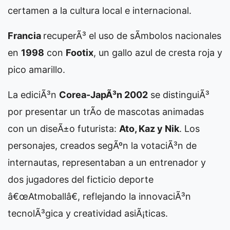
certamen a la cultura local e internacional.
Francia
recuperÃ³ el uso de sÃ­mbolos nacionales
en
1998
con
Footix
, un gallo azul de cresta roja y
pico amarillo.
La ediciÃ³n
Corea-JapÃ³n 2002
se distinguiÃ³
por presentar un trÃ­o de mascotas animadas
con un diseÃ±o futurista:
Ato, Kaz y Nik
. Los
personajes, creados segÃºn la votaciÃ³n de
internautas, representaban a un entrenador y
dos jugadores del ficticio deporte
â€œAtmoballâ€, reflejando la innovaciÃ³n
tecnolÃ³gica y creatividad asiÃ¡ticas.