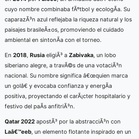
cuyo nombre combinaba fÃºtbol y ecologÃ­a. Su
caparazÃ³n azul reflejaba la riqueza natural y los
paisajes brasileÃ±os, promoviendo el cuidado
ambiental en sintonÃ­a con el torneo.
En
2018
,
Rusia
eligiÃ³ a
Zabivaka
, un lobo
siberiano alegre, a travÃ©s de una votaciÃ³n
nacional. Su nombre significa â€œquien marca
un golâ€ y evocaba confianza y energÃ­a
positiva, proyectando el carÃ¡cter hospitalario y
festivo del paÃ­s anfitriÃ³n.
Qatar 2022
apostÃ³ por la abstracciÃ³n con
Laâ€™eeb
, un elemento flotante inspirado en un