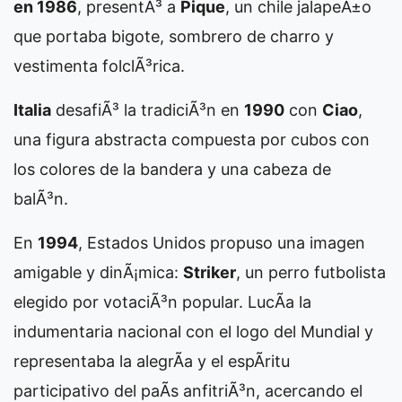
en 1986
, presentÃ³ a
Pique
, un chile jalapeÃ±o
que portaba bigote, sombrero de charro y
vestimenta folclÃ³rica.
Italia
desafiÃ³ la tradiciÃ³n en
1990
con
Ciao
,
una figura abstracta compuesta por cubos con
los colores de la bandera y una cabeza de
balÃ³n.
En
1994
, Estados Unidos propuso una imagen
amigable y dinÃ¡mica:
Striker
, un perro futbolista
elegido por votaciÃ³n popular. LucÃ­a la
indumentaria nacional con el logo del Mundial y
representaba la alegrÃ­a y el espÃ­ritu
participativo del paÃ­s anfitriÃ³n, acercando el