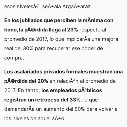
esos nivelesâ€, seÃ±ala ArgaÃ±araz.
En los jubilados que perciben la mÃ­nima con
bono, la pÃ©rdida llega al 23%
respecto al
promedio de 2017, lo que implicarÃ­a una mejora
real del 30% para recuperar ese poder de
compra.
Los asalariados privados formales muestran una
pÃ©rdida del 20%
en relaciÃ³n al promedio de
2017. En tanto,
los empleados pÃºblicos
registran un retroceso del 33%
, lo que
demandarÃ­a un aumento del 50% para volver a
los niveles de aquel aÃ±o.