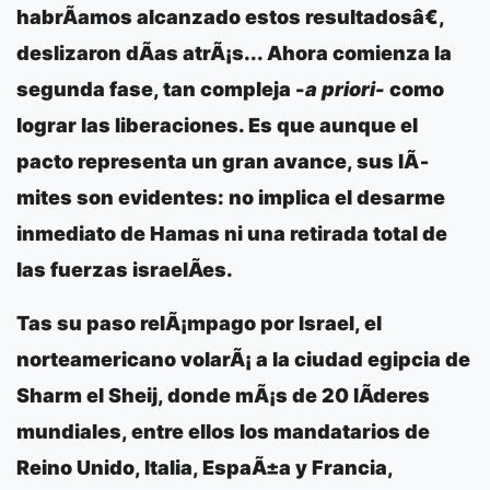
habrÃ­amos alcanzado estos resultadosâ€,
deslizaron dÃ­as atrÃ¡s...
Ahora comienza la
segunda fase
, tan compleja -
a priori-
como
lograr las liberaciones. Es que aunque el
pacto representa un gran avance, sus lÃ­
mites son evidentes: no implica el desarme
inmediato de Hamas ni una retirada total de
las fuerzas israelÃ­es.
Tas su paso relÃ¡mpago por Israel, el
norteamericano volarÃ¡ a la ciudad egipcia de
Sharm el Sheij
, donde mÃ¡s de 20 lÃ­deres
mundiales, entre ellos los mandatarios de
Reino Unido
,
Italia
,
EspaÃ±a
y
Francia
,