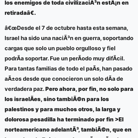
los enemigos de toda civilizaciÃ³n estÃ¡n en
retiradaâ€.
â€œDesde el 7 de octubre hasta esta semana,
Israel ha sido una naciÃ³n en guerra, soportando
cargas que solo un pueblo orgulloso y fiel
podrÃ­a soportar. Fue un perÃ­odo muy difÃ­cil.
Para tantas familias de todo el paÃ­s, han pasado
aÃ±os desde que conocieron un solo dÃ­a de
verdadera paz.
Pero ahora, por fin, no solo para
los israelÃ­es, sino tambiÃ©n para los
palestinos y para muchos otros, la larga y
dolorosa pesadilla ha terminado por fin >El
norteamericano adelantÃ³, tambiÃ©n, que en