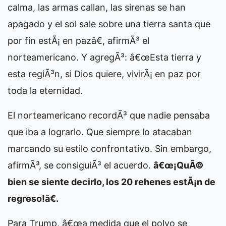
calma, las armas callan, las sirenas se han
apagado y el sol sale sobre una tierra santa que
por fin estÃ¡ en pazâ€, afirmÃ³ el
norteamericano. Y agregÃ³: â€œEsta tierra y
esta regiÃ³n, si Dios quiere, vivirÃ¡ en paz por
toda la eternidad.
El norteamericano recordÃ³ que nadie pensaba
que iba a lograrlo. Que siempre lo atacaban
marcando su estilo confrontativo. Sin embargo,
afirmÃ³, se consiguiÃ³ el acuerdo.
â€œ¡QuÃ©
bien se siente decirlo, los 20 rehenes estÃ¡n de
regreso!â€.
Para Trump, â€œa medida que el polvo se