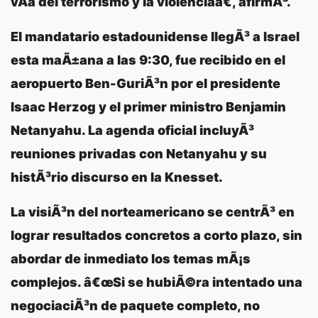
vÃ­a del terrorismo y la violenciaâ€, afirmÃ³.
El mandatario estadounidense llegÃ³ a
Israel
esta maÃ±ana a las 9:30, fue recibido en el
aeropuerto
Ben-GuriÃ³n
por el presidente
Isaac Herzog
y el primer ministro
Benjamin
Netanyahu
. La agenda oficial incluyÃ³
reuniones privadas con Netanyahu y su
histÃ³rio discurso en la
Knesset.
La visiÃ³n del norteamericano se centrÃ³ en
lograr resultados concretos a corto plazo, sin
abordar de inmediato los temas mÃ¡s
complejos. â€œSi se hubiÃ©ra intentado una
negociaciÃ³n de paquete completo, no