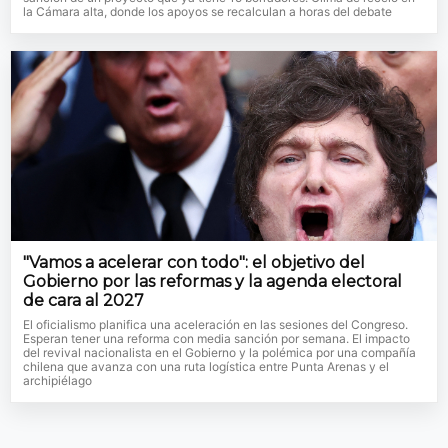
la Cámara alta, donde los apoyos se recalculan a horas del debate
"Vamos a acelerar con todo": el objetivo del
Gobierno por las reformas y la agenda electoral
de cara al 2027
El oficialismo planifica una aceleración en las sesiones del Congreso.
Esperan tener una reforma con media sanción por semana. El impacto
del revival nacionalista en el Gobierno y la polémica por una compañía
chilena que avanza con una ruta logística entre Punta Arenas y el
archipiélago