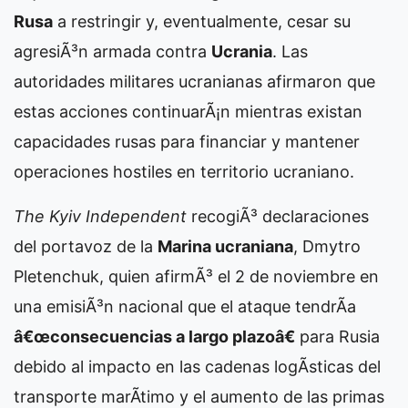
Rusa
a restringir y, eventualmente, cesar su
agresiÃ³n armada contra
Ucrania
. Las
autoridades militares ucranianas afirmaron que
estas acciones continuarÃ¡n mientras existan
capacidades rusas para financiar y mantener
operaciones hostiles en territorio ucraniano.
The Kyiv Independent
recogiÃ³ declaraciones
del portavoz de la
Marina ucraniana
, Dmytro
Pletenchuk, quien afirmÃ³ el 2 de noviembre en
una emisiÃ³n nacional que el ataque tendrÃ­a
â€œconsecuencias a largo plazoâ€
para Rusia
debido al impacto en las cadenas logÃ­sticas del
transporte marÃ­timo y el aumento de las primas