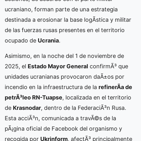
ucraniano, forman parte de una estrategia
destinada a erosionar la base logÃ­stica y militar
de las fuerzas rusas presentes en el territorio
ocupado de
Ucrania
.
Asimismo, en la noche del 1 de noviembre de
2025, el
Estado Mayor General
confirmÃ³ que
unidades ucranianas provocaron daÃ±os por
incendio en la infraestructura de la
refinerÃ­a de
petrÃ³leo RN-Tuapse
, localizada en el territorio
de
Krasnodar
, dentro de la FederaciÃ³n Rusa.
Esta acciÃ³n, comunicada a travÃ©s de la
pÃ¡gina oficial de Facebook del organismo y
recogida por
Ukrinform
, afectÃ³ principalmente