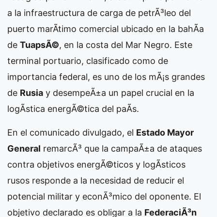
a la infraestructura de carga de petrÃ³leo del
puerto marÃ­timo comercial ubicado en la bahÃ­a
de
TuapsÃ©
, en la costa del Mar Negro. Este
terminal portuario, clasificado como de
importancia federal, es uno de los mÃ¡s grandes
de
Rusia
y desempeÃ±a un papel crucial en la
logÃ­stica energÃ©tica del paÃ­s.
En el comunicado divulgado, el
Estado Mayor
General
remarcÃ³ que la campaÃ±a de ataques
contra objetivos energÃ©ticos y logÃ­sticos
rusos responde a la necesidad de reducir el
potencial militar y econÃ³mico del oponente. El
objetivo declarado es obligar a la
FederaciÃ³n