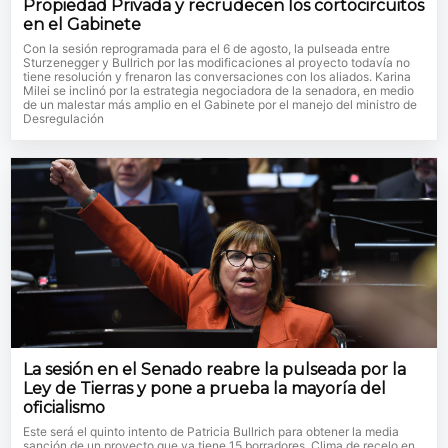
Propiedad Privada y recrudecen los cortocircuitos
en el Gabinete
Con la sesión reprogramada para el 6 de agosto, la pulseada entre
Sturzenegger y Bullrich por las modificaciones al proyecto todavía no
tiene resolución y frenaron las conversaciones con los aliados. Karina
Milei se inclinó por la estrategia negociadora de la senadora, en medio
de un malestar más amplio en el Gabinete por el manejo del ministro de
Desregulación
La sesión en el Senado reabre la pulseada por la
Ley de Tierras y pone a prueba la mayoría del
oficialismo
Este será el quinto intento de Patricia Bullrich para obtener la media
sanción de un proyecto que ya tiene 15 borradores. Clima de recelo en