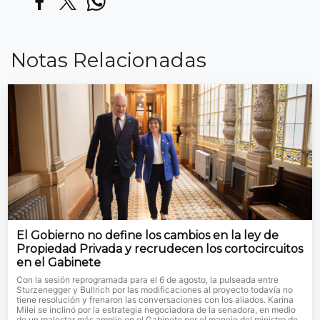
Notas Relacionadas
El Gobierno no define los cambios en la ley de
Propiedad Privada y recrudecen los cortocircuitos
en el Gabinete
Con la sesión reprogramada para el 6 de agosto, la pulseada entre
Sturzenegger y Bullrich por las modificaciones al proyecto todavía no
tiene resolución y frenaron las conversaciones con los aliados. Karina
Milei se inclinó por la estrategia negociadora de la senadora, en medio
de un malestar más amplio en el Gabinete por el manejo del ministro de