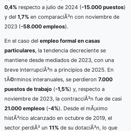
0,4%
respecto a julio de 2024 (
-15.000 puestos
)
y del
1,7%
en comparaciÃ³n con noviembre de
2023 (
-58.000 empleos
).
En el caso del
empleo formal en casas
particulares
, la tendencia decreciente se
mantiene desde mediados de 2023, con una
breve interrupciÃ³n a principios de 2025. En
tÃ©rminos interanuales, se perdieron
7.000
puestos de trabajo
(
-1,5%
) y, respecto a
noviembre de 2023, la contracciÃ³n fue de casi
21.000 empleos
(
-4%
). Desde el mÃ¡ximo
histÃ³rico alcanzado en octubre de 2019, el
sector perdiÃ³ un
11%
de su dotaciÃ³n, lo que