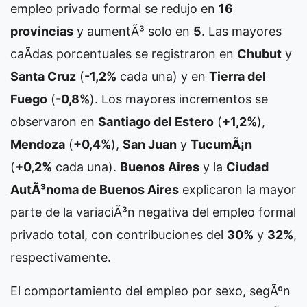
empleo privado formal se redujo en
16
provincias
y aumentÃ³ solo en
5
. Las mayores
caÃ­das porcentuales se registraron en
Chubut
y
Santa Cruz
(
-1,2%
cada una) y en
Tierra del
Fuego
(
-0,8%
). Los mayores incrementos se
observaron en
Santiago del Estero
(
+1,2%
),
Mendoza
(
+0,4%
),
San Juan
y
TucumÃ¡n
(
+0,2%
cada una).
Buenos Aires
y la
Ciudad
AutÃ³noma de Buenos Aires
explicaron la mayor
parte de la variaciÃ³n negativa del empleo formal
privado total, con contribuciones del
30%
y
32%
,
respectivamente.
El comportamiento del empleo por sexo, segÃºn