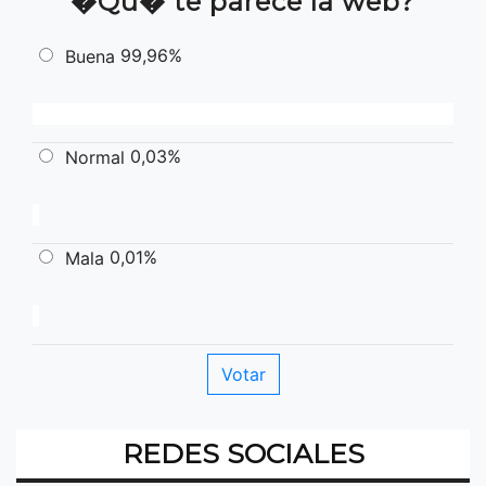
�Qu� te parece la web?
99,96%
Buena
0,03%
Normal
0,01%
Mala
REDES SOCIALES