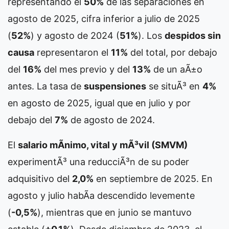
representando el
50%
de las separaciones en
agosto de 2025, cifra inferior a julio de 2025
(
52%
) y agosto de 2024 (
51%
). Los
despidos sin
causa
representaron el
11%
del total, por debajo
del
16%
del mes previo y del
13%
de un aÃ±o
antes. La tasa de
suspensiones
se situÃ³ en
4%
en agosto de 2025, igual que en julio y por
debajo del
7%
de agosto de 2024.
El
salario mÃ­nimo, vital y mÃ³vil (SMVM)
experimentÃ³ una reducciÃ³n de su poder
adquisitivo del
2,0%
en septiembre de 2025. En
agosto y julio habÃ­a descendido levemente
(
-0,5%
), mientras que en junio se mantuvo