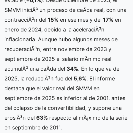
estable (
+0,1%
). Desde diciembre de 2023, el
SMVM iniciÃ³ un proceso de caÃ­da real, con una
contracciÃ³n del
15%
en ese mes y del
17%
en
enero de 2024, debido a la aceleraciÃ³n
inflacionaria. Aunque hubo algunos meses de
recuperaciÃ³n, entre noviembre de 2023 y
septiembre de 2025 el salario mÃ­nimo real
acumulÃ³ una caÃ­da del
34%
. En lo que va de
2025, la reducciÃ³n fue del
5,6%
. El informe
destaca que el valor real del SMVM en
septiembre de 2025 es inferior al de 2001, antes
del colapso de la convertibilidad, y supone una
erosiÃ³n del
63%
respecto al mÃ¡ximo de la serie
en septiembre de 2011.