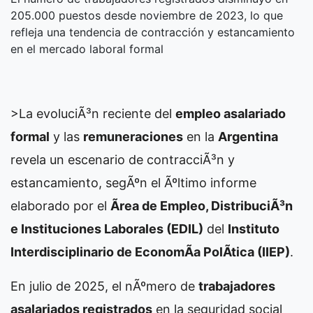
205.000 puestos desde noviembre de 2023, lo que
refleja una tendencia de contracción y estancamiento
en el mercado laboral formal
>La evoluciÃ³n reciente del
empleo asalariado
formal
y las
remuneraciones
en la
Argentina
revela un escenario de contracciÃ³n y
estancamiento, segÃºn el Ãºltimo informe
elaborado por el
Ãrea de Empleo, DistribuciÃ³n
e Instituciones Laborales (EDIL)
del
Instituto
Interdisciplinario de EconomÃ­a PolÃ­tica (IIEP)
.
En julio de 2025, el nÃºmero de
trabajadores
asalariados registrados
en la seguridad social