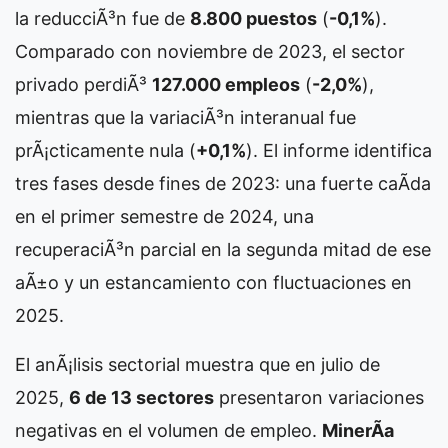
la reducciÃ³n fue de
8.800 puestos
(
-0,1%
).
Comparado con noviembre de 2023, el sector
privado perdiÃ³
127.000 empleos
(
-2,0%
),
mientras que la variaciÃ³n interanual fue
prÃ¡cticamente nula (
+0,1%
). El informe identifica
tres fases desde fines de 2023: una fuerte caÃ­da
en el primer semestre de 2024, una
recuperaciÃ³n parcial en la segunda mitad de ese
aÃ±o y un estancamiento con fluctuaciones en
2025.
El anÃ¡lisis sectorial muestra que en julio de
2025,
6 de 13 sectores
presentaron variaciones
negativas en el volumen de empleo.
MinerÃ­a