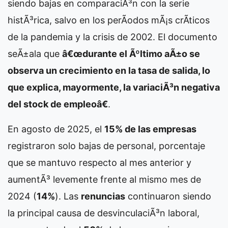
siendo bajas en comparaciÃ³n con la serie
histÃ³rica, salvo en los perÃ­odos mÃ¡s crÃ­ticos
de la pandemia y la crisis de 2002. El documento
seÃ±ala que
â€œdurante el Ãºltimo aÃ±o se
observa un crecimiento en la tasa de salida, lo
que explica, mayormente, la variaciÃ³n negativa
del stock de empleoâ€
.
En agosto de 2025, el
15% de las empresas
registraron solo bajas de personal, porcentaje
que se mantuvo respecto al mes anterior y
aumentÃ³ levemente frente al mismo mes de
2024 (
14%
). Las
renuncias
continuaron siendo
la principal causa de desvinculaciÃ³n laboral,