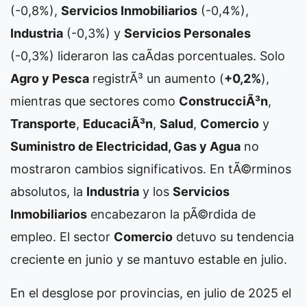
(-0,8%),
Servicios Inmobiliarios
(-0,4%),
Industria
(-0,3%) y
Servicios Personales
(-0,3%) lideraron las caÃ­das porcentuales. Solo
Agro y Pesca
registrÃ³ un aumento (
+0,2%
),
mientras que sectores como
ConstrucciÃ³n
,
Transporte
,
EducaciÃ³n
,
Salud
,
Comercio
y
Suministro de Electricidad, Gas y Agua
no
mostraron cambios significativos. En tÃ©rminos
absolutos, la
Industria
y los
Servicios
Inmobiliarios
encabezaron la pÃ©rdida de
empleo. El sector
Comercio
detuvo su tendencia
creciente en junio y se mantuvo estable en julio.
En el desglose por provincias, en julio de 2025 el