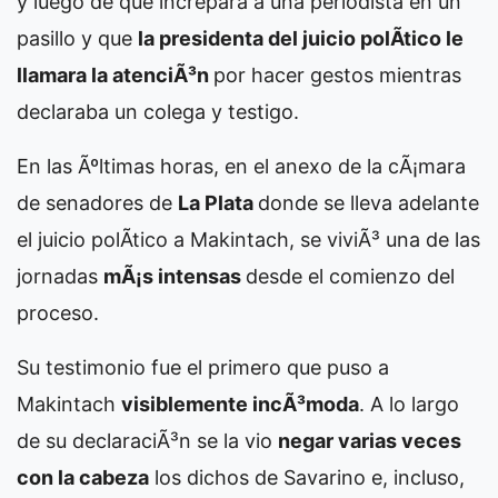
y luego de que increpara a una periodista en un
pasillo y que
la presidenta del juicio polÃ­tico le
llamara la atenciÃ³n
por hacer gestos mientras
declaraba un colega y testigo.
En las Ãºltimas horas, en el anexo de la cÃ¡mara
de senadores de
La Plata
donde se lleva adelante
el juicio polÃ­tico a Makintach, se viviÃ³ una de las
jornadas
mÃ¡s intensas
desde el comienzo del
proceso.
Su testimonio fue el primero que puso a
Makintach
visiblemente incÃ³moda
. A lo largo
de su declaraciÃ³n se la vio
negar varias veces
con la cabeza
los dichos de Savarino e, incluso,