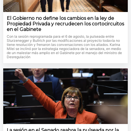
El Gobierno no define los cambios en la ley de
Propiedad Privada y recrudecen los cortocircuitos
en el Gabinete
Con la sesión reprogramada para el 6 de agosto, la pulseada entre
Sturzenegger y Bullrich por las modificaciones al proyecto todavía no
tiene resolución y frenaron las conversaciones con los aliados. Karina
Milei se inclinó por la estrategia negociadora de la senadora, en medio
de un malestar más amplio en el Gabinete por el manejo del ministro de
Desregulación
La sesión en el Senado reabre la pulseada por la