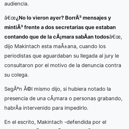
audiencia.
â€œ
¿No lo vieron ayer? BorrÃ³ mensajes y
mintiÃ³ frente a dos secretarias que estaban
contando que de la cÃ¡mara sabÃ­an todos
â€œ,
dijo Makintach esta maÃ±ana, cuando los
periodistas que aguardaban su llegada al jury le
consultaron por el motivo de la denuncia contra
su colega.
SegÃºn Ã©l mismo dijo, si hubiera notado la
presencia de una cÃ¡mara o personas grabando,
habrÃ­a intervenido para impedirlo.
En el escrito, Makintach -defendida por el