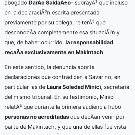
abogado
DarÃ­o SaldaÃ±o
- subrayÃ³ que incluso
en la declaraciÃ³n escrita presentada
previamente por su colega, reiterÃ³ que
desconocÃ­a completamente esa situaciÃ³n y
que, de haber ocurrido,
la responsabilidad
recaÃ­a exclusivamente en Makintach
.
En este sentido, la denuncia aporta
declaraciones que contradicen a Savarino, en
particular las de
Laura Soledad Minici
, secretaria
del mismo tribunal. En su testimonio, Minici
relatÃ³ que durante la primera audiencia hubo
personas no acreditadas
que decÃ­an venir por
parte de Makintach, y que una de ellas fue vista