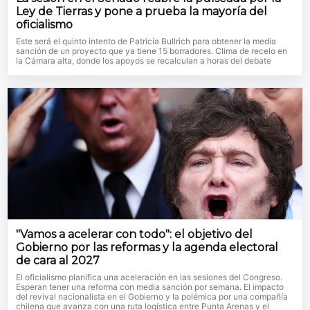
Ley de Tierras y pone a prueba la mayoría del
oficialismo
Este será el quinto intento de Patricia Bullrich para obtener la media
sanción de un proyecto que ya tiene 15 borradores. Clima de recelo en
la Cámara alta, donde los apoyos se recalculan a horas del debate
"Vamos a acelerar con todo": el objetivo del
Gobierno por las reformas y la agenda electoral
de cara al 2027
El oficialismo planifica una aceleración en las sesiones del Congreso.
Esperan tener una reforma con media sanción por semana. El impacto
del revival nacionalista en el Gobierno y la polémica por una compañía
chilena que avanza con una ruta logística entre Punta Arenas y el