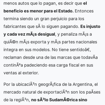
menos autos que lo pagan, es decir que
el
beneficio es menor para el Estado.
Entonces
termina siendo un gran perjuicio para los
fabricantes que sÃ­ lo siguen pagando.
Es injusto
y cada vez mÃ¡s desigual
, y penaliza mÃ¡s a
quiÃ©n mÃ¡s exporta y mÃ¡s partes nacionales
integra en sus modelos. No tiene sentidoâ€,
reclaman desde una de las marcas que todavÃ­a
continÃºa padeciendo esa carga fiscal en sus
ventas al exterior.
Por la ubicaciÃ³n geogrÃ¡fica de la Argentina, el
mercado natural de exportaciÃ³n son los paÃ­ses
de la regiÃ³n,
no sÃ³lo SudamÃ©rica sino