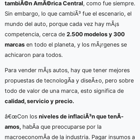
tambiÃ©n AmÃ©rica Central
, como fue siempre.
Sin embargo, lo que cambiÃ³ fue el escenario, el
mundo del auto, porque cada vez hay mÃ¡s
competencia, cerca de
2.500 modelos y 300
marcas
en todo el planeta, y los mÃ¡rgenes se
achicaron para todos.
Para vender mÃ¡s autos, hay que tener mejores
propuestas de tecnologÃ­a y diseÃ±o, pero sobre
todo de valor de una marca, esto significa de
calidad, servicio y precio.
â€œCon los
niveles de inflaciÃ³n que tenÃ­
amos,
habÃ­a que preocuparse por la
macroeconomÃ­a de la industria. Pagar insumos a