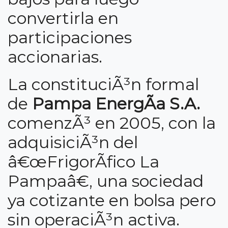
convertirla en
participaciones
accionarias.
La constituciÃ³n formal
de
Pampa EnergÃ­a S.A.
comenzÃ³ en 2005, con la
adquisiciÃ³n del
â€œFrigorÃ­fico La
Pampaâ€, una sociedad
ya cotizante en bolsa pero
sin operaciÃ³n activa.