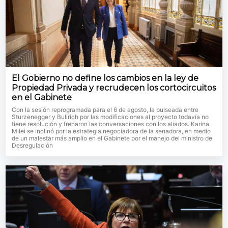
El Gobierno no define los cambios en la ley de
Propiedad Privada y recrudecen los cortocircuitos
en el Gabinete
Con la sesión reprogramada para el 6 de agosto, la pulseada entre
Sturzenegger y Bullrich por las modificaciones al proyecto todavía no
tiene resolución y frenaron las conversaciones con los aliados. Karina
Milei se inclinó por la estrategia negociadora de la senadora, en medio
de un malestar más amplio en el Gabinete por el manejo del ministro de
Desregulación