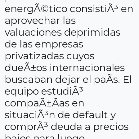
energÃ©tico consistiÃ³ en
aprovechar las
valuaciones deprimidas
de las empresas
privatizadas cuyos
dueÃ±os internacionales
buscaban dejar el paÃ­s. El
equipo estudiÃ³
compaÃ±Ã­as en
situaciÃ³n de default y
comprÃ³ deuda a precios
bajos para luego