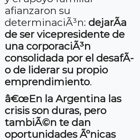
afianzaron su
determinaciÃ³n:
dejarÃ­a
de ser vicepresidente de
una corporaciÃ³n
consolidada por el desafÃ­
o de liderar su propio
emprendimiento
.
â€œEn la Argentina las
crisis son duras, pero
tambiÃ©n te dan
oportunidades Ãºnicas