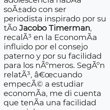
soÃ±ado con ser
periodista inspirado por su
tÃ­o
Jacobo Timerman
,
recalÃ³ en la EconomÃ­a
influido por el consejo
paterno y por su facilidad
para los nÃºmeros. SegÃºn
relatÃ³, â€œcuando
empecÃ© a estudiar
economÃ­a, me di cuenta
que tenÃ­a una facilidad