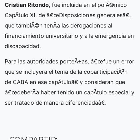
Cristian Ritondo
, fue incluida en el polÃ©mico
CapÃ­tulo XI, de â€œDisposiciones generalesâ€,
que tambiÃ©n tenÃ­a las derogaciones al
financiamiento universitario y a la emergencia en
discapacidad.
Para las autoridades porteÃ±as, â€œfue un error
que se incluyera el tema de la coparticipaciÃ³n
de CABA en ese capÃ­tuloâ€ y consideran que
â€œdeberÃ­a haber tenido un capÃ­tulo especial y
ser tratado de manera diferenciadaâ€.
COMPARTIR: