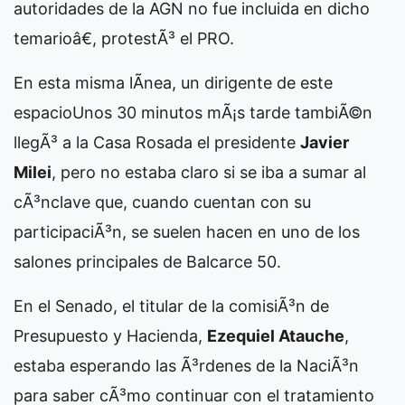
autoridades de la AGN no fue incluida en dicho
temarioâ€, protestÃ³ el PRO.
En esta misma lÃ­nea, un dirigente de este
espacio
Unos 30 minutos mÃ¡s tarde tambiÃ©n
llegÃ³ a la Casa Rosada el presidente
Javier
Milei
, pero no estaba claro si se iba a sumar al
cÃ³nclave que, cuando cuentan con su
participaciÃ³n, se suelen hacen en uno de los
salones principales de Balcarce 50.
En el Senado, el titular de la comisiÃ³n de
Presupuesto y Hacienda,
Ezequiel Atauche
,
estaba esperando las Ã³rdenes de la NaciÃ³n
para saber cÃ³mo continuar con el tratamiento