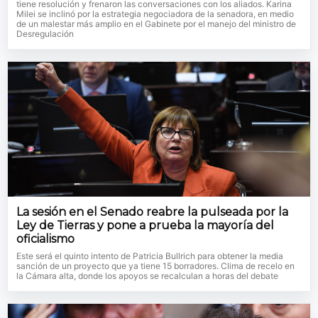
tiene resolución y frenaron las conversaciones con los aliados. Karina
Milei se inclinó por la estrategia negociadora de la senadora, en medio
de un malestar más amplio en el Gabinete por el manejo del ministro de
Desregulación
La sesión en el Senado reabre la pulseada por la
Ley de Tierras y pone a prueba la mayoría del
oficialismo
Este será el quinto intento de Patricia Bullrich para obtener la media
sanción de un proyecto que ya tiene 15 borradores. Clima de recelo en
la Cámara alta, donde los apoyos se recalculan a horas del debate