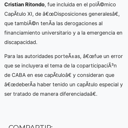
Cristian Ritondo
, fue incluida en el polÃ©mico
CapÃ­tulo XI, de â€œDisposiciones generalesâ€,
que tambiÃ©n tenÃ­a las derogaciones al
financiamiento universitario y a la emergencia en
discapacidad.
Para las autoridades porteÃ±as, â€œfue un error
que se incluyera el tema de la coparticipaciÃ³n
de CABA en ese capÃ­tuloâ€ y consideran que
â€œdeberÃ­a haber tenido un capÃ­tulo especial y
ser tratado de manera diferenciadaâ€.
COMPARTIR: