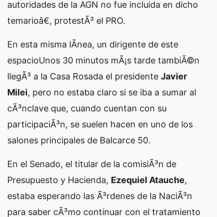
autoridades de la AGN no fue incluida en dicho
temarioâ€, protestÃ³ el PRO.
En esta misma lÃ­nea, un dirigente de este
espacio
Unos 30 minutos mÃ¡s tarde tambiÃ©n
llegÃ³ a la Casa Rosada el presidente
Javier
Milei
, pero no estaba claro si se iba a sumar al
cÃ³nclave que, cuando cuentan con su
participaciÃ³n, se suelen hacen en uno de los
salones principales de Balcarce 50.
En el Senado, el titular de la comisiÃ³n de
Presupuesto y Hacienda,
Ezequiel Atauche
,
estaba esperando las Ã³rdenes de la NaciÃ³n
para saber cÃ³mo continuar con el tratamiento