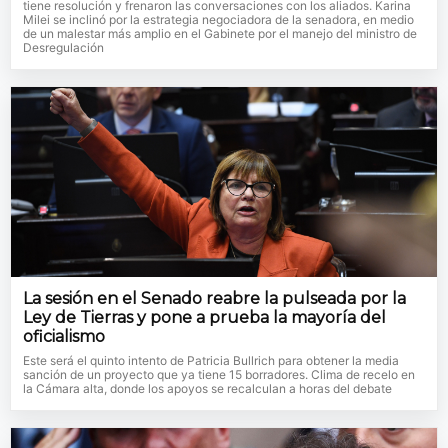
tiene resolución y frenaron las conversaciones con los aliados. Karina
Milei se inclinó por la estrategia negociadora de la senadora, en medio
de un malestar más amplio en el Gabinete por el manejo del ministro de
Desregulación
La sesión en el Senado reabre la pulseada por la
Ley de Tierras y pone a prueba la mayoría del
oficialismo
Este será el quinto intento de Patricia Bullrich para obtener la media
sanción de un proyecto que ya tiene 15 borradores. Clima de recelo en
la Cámara alta, donde los apoyos se recalculan a horas del debate