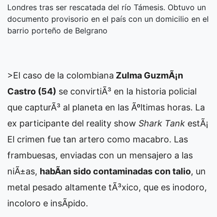
Londres tras ser rescatada del río Támesis. Obtuvo un
documento provisorio en el país con un domicilio en el
barrio porteño de Belgrano
>El caso de la colombiana
Zulma GuzmÃ¡n
Castro (54)
se convirtiÃ³ en la historia policial
que capturÃ³ al planeta en las Ãºltimas horas. La
ex participante del reality show
Shark Tank
estÃ¡
El crimen fue tan artero como macabro. Las
frambuesas, enviadas con un mensajero a las
niÃ±as,
habÃ­an sido contaminadas con talio
, un
metal pesado altamente tÃ³xico, que es inodoro,
incoloro e insÃ­pido.