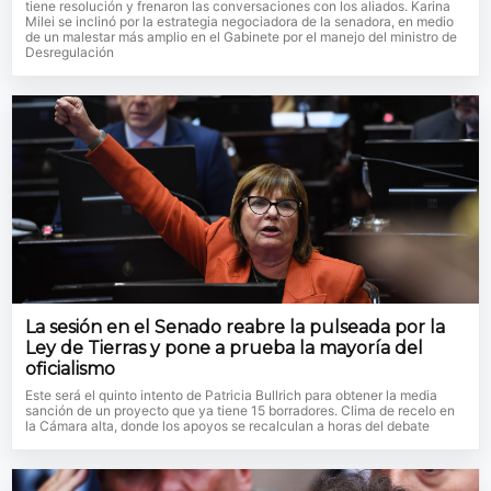
tiene resolución y frenaron las conversaciones con los aliados. Karina
Milei se inclinó por la estrategia negociadora de la senadora, en medio
de un malestar más amplio en el Gabinete por el manejo del ministro de
Desregulación
La sesión en el Senado reabre la pulseada por la
Ley de Tierras y pone a prueba la mayoría del
oficialismo
Este será el quinto intento de Patricia Bullrich para obtener la media
sanción de un proyecto que ya tiene 15 borradores. Clima de recelo en
la Cámara alta, donde los apoyos se recalculan a horas del debate