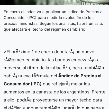
En enero el Indec va a publicar un Índice de Precios al
Consumidor (IPC) para medir la evolución de los
precios minoristas. Según los analistas, habrá un salto
que afectará el techo del régimen cambiario
>El prÃ³ximo 1 de enero debutarÃ¡ un nuevo
rÃ©gimen cambiario. las bandas empezarÃ¡n a
moverse al ritmo de la inflaciÃ³n, pero tambiÃ©n
habrÃ¡ nueva fÃ³rmula del
Ãndice de Precios al
Consumidor (IPC)
que reflejarÃ¡ mejor los
aumentos en la canasta de los argentinos. Frente
a ello, podrÃ­a proyectarse un mayor techo para
el dÃ³lar, aunque tambiÃ©n jugarÃ¡ lo que haga el