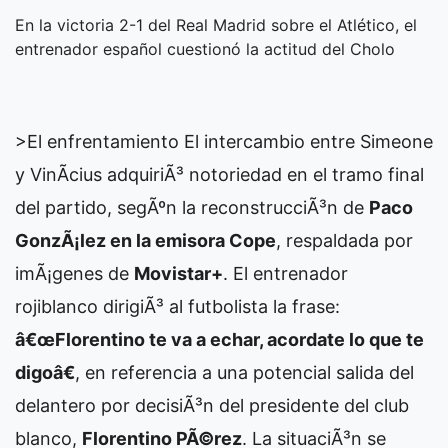
En la victoria 2-1 del Real Madrid sobre el Atlético, el
entrenador español cuestionó la actitud del Cholo
>El enfrentamiento
El intercambio entre Simeone
y VinÃ­cius adquiriÃ³ notoriedad en el tramo final
del partido, segÃºn la reconstrucciÃ³n de
Paco
GonzÃ¡lez en la emisora Cope
, respaldada por
imÃ¡genes de
Movistar+
. El entrenador
rojiblanco dirigiÃ³ al futbolista la frase:
â€œFlorentino te va a echar, acordate lo que te
digoâ€
, en referencia a una potencial salida del
delantero por decisiÃ³n del presidente del club
blanco,
Florentino PÃ©rez
. La situaciÃ³n se