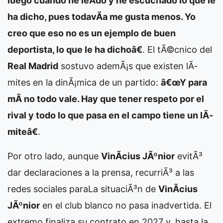
luego cuando he leÃ­do y he escuchado lo que le
ha dicho, pues todavÃ­a me gusta menos. Yo
creo que eso no es un ejemplo de buen
deportista, lo que le ha dichoâ€
. El tÃ©cnico del
Real Madrid
sostuvo ademÃ¡s que existen lÃ­
mites en la dinÃ¡mica de un partido:
â€œY para
mÃ­ no todo vale. Hay que tener respeto por el
rival y todo lo que pasa en el campo tiene un lÃ­
miteâ€
.
Por otro lado, aunque
VinÃ­cius JÃºnior
evitÃ³
dar declaraciones a la prensa, recurriÃ³ a las
redes sociales para
La situaciÃ³n de
VinÃ­cius
JÃºnior
en el club blanco no pasa inadvertida. El
extremo finaliza su contrato en 2027 y, hasta la