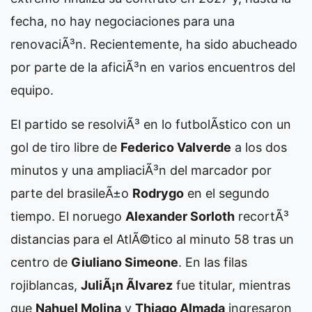
fecha, no hay negociaciones para una
renovaciÃ³n. Recientemente, ha sido abucheado
por parte de la aficiÃ³n en varios encuentros del
equipo.
El partido se resolviÃ³ en lo futbolÃ­stico con un
gol de tiro libre de
Federico Valverde
a los dos
minutos y una ampliaciÃ³n del marcador por
parte del brasileÃ±o
Rodrygo
en el segundo
tiempo. El noruego
Alexander Sorloth
recortÃ³
distancias para el AtlÃ©tico al minuto 58 tras un
centro de
Giuliano Simeone
. En las filas
rojiblancas,
JuliÃ¡n Ãlvarez
fue titular, mientras
que
Nahuel Molina
y
Thiago Almada
ingresaron