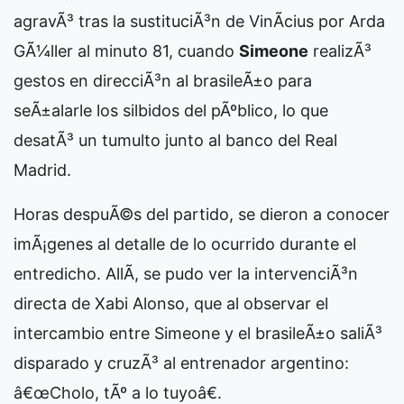
agravÃ³ tras la sustituciÃ³n de VinÃ­cius por Arda
GÃ¼ller al minuto 81, cuando
Simeone
realizÃ³
gestos en direcciÃ³n al brasileÃ±o para
seÃ±alarle los silbidos del pÃºblico, lo que
desatÃ³ un tumulto junto al banco del Real
Madrid.
Horas despuÃ©s del partido, se dieron a conocer
imÃ¡genes al detalle de lo ocurrido durante el
entredicho. AllÃ­, se pudo ver la intervenciÃ³n
directa de Xabi Alonso, que al observar el
intercambio entre Simeone y el brasileÃ±o saliÃ³
disparado y cruzÃ³ al entrenador argentino:
â€œCholo, tÃº a lo tuyoâ€.