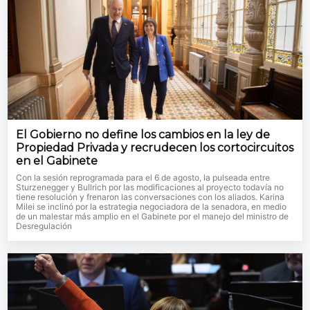
El Gobierno no define los cambios en la ley de
Propiedad Privada y recrudecen los cortocircuitos
en el Gabinete
Con la sesión reprogramada para el 6 de agosto, la pulseada entre
Sturzenegger y Bullrich por las modificaciones al proyecto todavía no
tiene resolución y frenaron las conversaciones con los aliados. Karina
Milei se inclinó por la estrategia negociadora de la senadora, en medio
de un malestar más amplio en el Gabinete por el manejo del ministro de
Desregulación