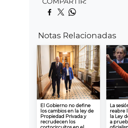
COMPARTIR:
Notas Relacionadas
El Gobierno no define
La sesi
los cambios en la ley de
reabre 
Propiedad Privada y
la Ley d
recrudecen los
a prueb
cortocircuitos en el
oficiali