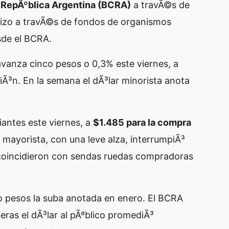
 RepÃºblica Argentina (BCRA)
a travÃ©s de
hizo a travÃ©s de fondos de organismos
sde el BCRA.
 avanza cinco pesos o 0,3% este viernes, a
iÃ³n. En la semana el dÃ³lar minorista anota
riantes este viernes, a
$1.485 para la compra
l mayorista, con una leve alza, interrumpiÃ³
e coincidieron con sendas ruedas compradoras
nco pesos la suba anotada en enero. El BCRA
eras el dÃ³lar al pÃºblico promediÃ³