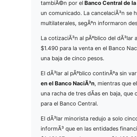
tambiÃ©n por el
Banco Central de la
un comunicado. La cancelaciÃ³n se 
multilaterales, segÃºn informaron de
La cotizaciÃ³n al pÃºblico del dÃ³lar
$1.490 para la venta en el Banco Nac
una baja de cinco pesos.
El dÃ³lar al pÃºblico continÃºa sin va
en el Banco NaciÃ³n
, mientras que e
una racha de tres dÃ­as en baja, qu
para el Banco Central.
El dÃ³lar minorista redujo a solo ci
informÃ³ que en las entidades financi