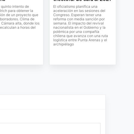
l quinto intento de
El oficialismo planifica una
lrich para obtener la
aceleración en las sesiones del
ión de un proyecto que
Congreso. Esperan tener una
 borradores. Clima de
reforma con media sanción por
a Cámara alta, donde los
semana. El impacto del revival
ecalculan a horas del
nacionalista en el Gobierno y la
polémica por una compañía
chilena que avanza con una ruta
logística entre Punta Arenas y el
archipiélago