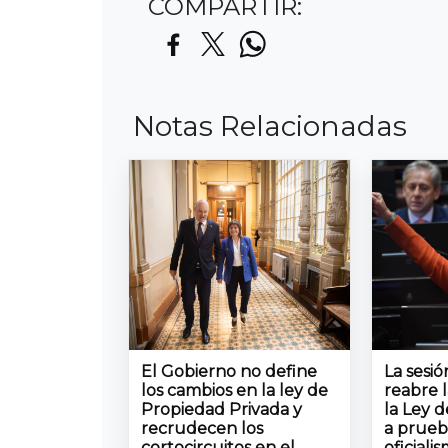
COMPARTIR:
Notas Relacionadas
El Gobierno no define
La sesi
los cambios en la ley de
reabre 
Propiedad Privada y
la Ley d
recrudecen los
a prueb
cortocircuitos en el
oficiali