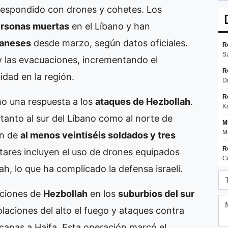
 respondido con drones y cohetes. Los
rsonas muertas
en el Líbano y han
baneses
desde marzo, según datos oficiales.
 las evacuaciones, incrementando el
lidad en la región.
mo una respuesta a los
ataques de Hezbollah
.
anto al sur del Líbano como al norte de
an de
al menos veintiséis soldados y tres
itares incluyen el uso de drones equipados
ah, lo que ha complicado la defensa israelí.
iciones de
Hezbollah
en los
suburbios del sur
laciones del alto el fuego y ataques contra
ercanas a Haifa. Esta operación marcó el