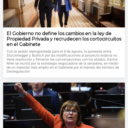
El Gobierno no define los cambios en la ley de
Propiedad Privada y recrudecen los cortocircuitos
en el Gabinete
Con la sesión reprogramada para el 6 de agosto, la pulseada entre
Sturzenegger y Bullrich por las modificaciones al proyecto todavía no
tiene resolución y frenaron las conversaciones con los aliados. Karina
Milei se inclinó por la estrategia negociadora de la senadora, en medio
de un malestar más amplio en el Gabinete por el manejo del ministro de
Desregulación