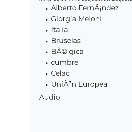
Alberto FernÃ¡ndez
Giorgia Meloni
Italia
Bruselas
BÃ©lgica
cumbre
Celac
UniÃ³n Europea
Audio