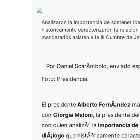
Analizaron la importancia de sostener lo
históricamente caracterizaron la relación
mandatarios asisten a la III Cumbre de J
Por Daniel ScarÃ­mbolo, enviado es
Foto: Presidencia.
El presidente
Alberto FernÃ¡ndez
man
con
Giorgia Meloni
, la presidenta de
con quien analizÃ³ la
importancia de 
diÃ¡logo
que histÃ³ricamente caracte