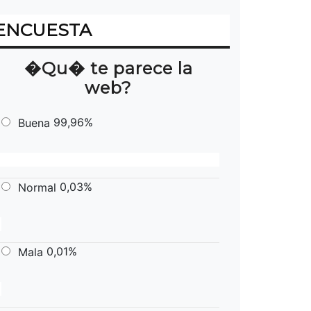
ENCUESTA
�Qu� te parece la
web?
99,96%
Buena
0,03%
Normal
0,01%
Mala