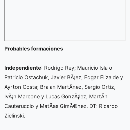
Probables formaciones
Independiente
: Rodrigo Rey; Mauricio Isla o
Patricio Ostachuk, Javier BÃ¡ez, Edgar Elizalde y
Ayrton Costa; Braian MartÃ­nez, Sergio Ortiz,
IvÃ¡n Marcone y Lucas GonzÃ¡lez; MartÃ­n
Cauteruccio y MatÃ­as GimÃ©nez. DT: Ricardo
Zielinski.