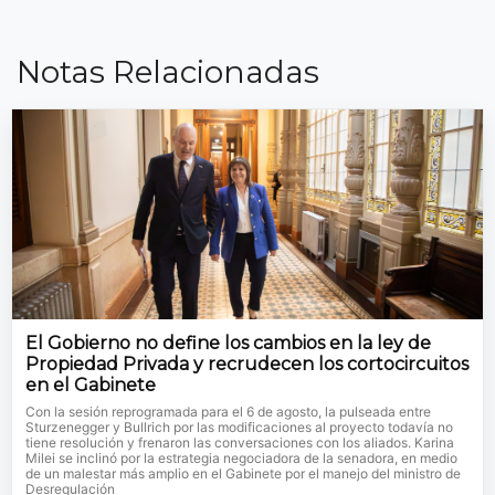
Notas Relacionadas
El Gobierno no define los cambios en la ley de
Propiedad Privada y recrudecen los cortocircuitos
en el Gabinete
Con la sesión reprogramada para el 6 de agosto, la pulseada entre
Sturzenegger y Bullrich por las modificaciones al proyecto todavía no
tiene resolución y frenaron las conversaciones con los aliados. Karina
Milei se inclinó por la estrategia negociadora de la senadora, en medio
de un malestar más amplio en el Gabinete por el manejo del ministro de
Desregulación