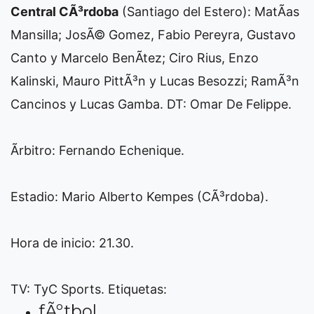
Central CÃ³rdoba
(Santiago del Estero): MatÃ­as
Mansilla; JosÃ© Gomez, Fabio Pereyra, Gustavo
Canto y Marcelo BenÃ­tez; Ciro Rius, Enzo
Kalinski, Mauro PittÃ³n y Lucas Besozzi; RamÃ³n
Cancinos y Lucas Gamba. DT: Omar De Felippe.
Ãrbitro: Fernando Echenique.
Estadio: Mario Alberto Kempes (CÃ³rdoba).
Hora de inicio: 21.30.
TV: TyC Sports.
Etiquetas:
fÃºtbol