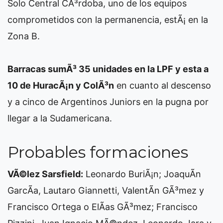
Solo Central CÃ³rdoba, uno de los equipos
comprometidos con la permanencia, estÃ¡ en la
Zona B.
Barracas sumÃ³ 35 unidades en la LPF y esta a
10 de HuracÃ¡n y ColÃ³n
en cuanto al descenso
y a cinco de Argentinos Juniors en la pugna por
llegar a la Sudamericana.
Probables formaciones
VÃ©lez Sarsfield:
Leonardo BuriÃ¡n; JoaquÃ­n
GarcÃ­a, Lautaro Giannetti, ValentÃ­n GÃ³mez y
Francisco Ortega o ElÃ­as GÃ³mez; Francisco