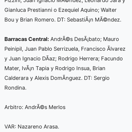
Pizzini, Juan Ignacio MÃ©ndez, Leonardo Jara y
Gianluca Prestianni o Ezequiel Aquino; Walter
Bou y Brian Romero. DT: SebastiÃ¡n MÃ©ndez.
Barracas Central:
AndrÃ©s DesÃ¡bato; Mauro
Peinipil, Juan Pablo Serrizuela, Francisco Ãlvarez
y Juan Ignacio DÃ­az; Rodrigo Herrera; Facundo
Mater, IvÃ¡n Tapia y Rodrigo Insua, Brian
Calderara y Alexis DomÃ­nguez. DT: Sergio
Rondina.
Arbitro: AndrÃ©s Merlos
VAR: Nazareno Arasa.