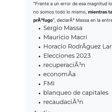
"Frente a un error de esa magnitud lo
no somos todo lo mismo,
mientras t
prÃ³fugo
", declarÃ³ Massa en la ent
Sergio Massa
Mauricio Macri
Horacio RodrÃ­guez Lar
Elecciones 2023
recuperaciÃ³n
economÃ­a
FMI
blanqueo de capitales
recaudaciÃ³n