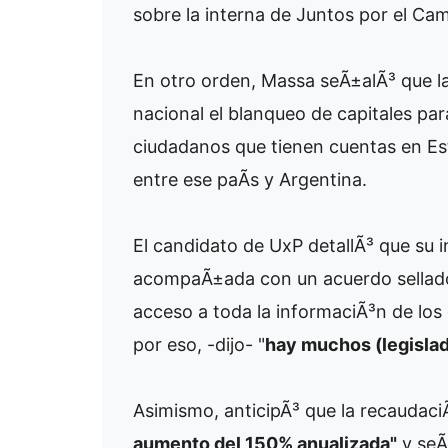
sobre la interna de Juntos por el Ca
En otro orden, Massa seÃ±alÃ³ que l
nacional el blanqueo de capitales pa
ciudadanos que tienen cuentas en Est
entre ese paÃ­s y Argentina.
El candidato de UxP detallÃ³ que su i
acompaÃ±ada con un acuerdo sellado 
acceso a toda la informaciÃ³n de los 
por eso, -dijo- "
hay muchos (legislad
Asimismo, anticipÃ³ que la recaudaci
aumento del 150% anualizada"
y seÃ