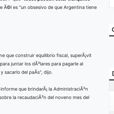
e Ã©l es "un obsesivo de que Argentina tiene
e que construir equilibrio fiscal, superÃ¡vit
ara juntar los dÃ³lares para pagarle al
sacarlo del paÃ­s", dijo.
l informe que brindarÃ¡ la AdministraciÃ³n
 sobre la recaudaciÃ³n del noveno mes del