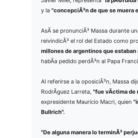
Javier Milei, representa
"la pÃ©rdida 
y la
"concepciÃ³n de que se muera el
AsÃ­ se pronunciÃ³ Massa durante una
reivindicÃ³ el rol del Estado como pro
millones de argentinos que estaban
habÃ­a pedido perdÃ³n al Papa Franci
Al referirse a la oposiciÃ³n, Massa d
RodrÃ­guez Larreta,
"fue vÃ­ctima de
expresidente Mauricio Macri, quien
"
Bullrich".
"De alguna manera lo terminÃ³ perj