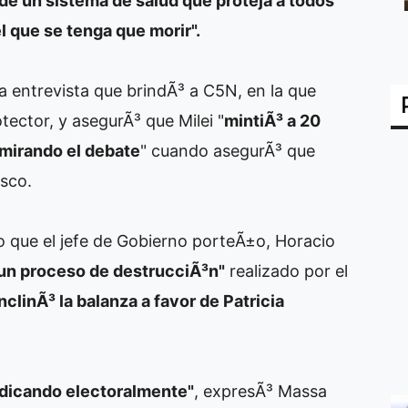
de un sistema de salud que proteja a todos"
 que se tenga que morir".
 entrevista que brindÃ³ a C5N, en la que
tector, y asegurÃ³ que Milei "
mintiÃ³ a 20
 mirando el debate
" cuando asegurÃ³ que
sco.
ijo que el jefe de Gobierno porteÃ±o, Horacio
 un proceso de destrucciÃ³n"
realizado por el
inclinÃ³ la balanza a favor de Patricia
udicando electoralmente"
, expresÃ³ Massa