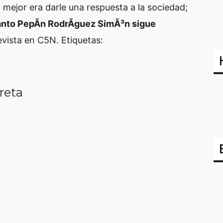
 mejor era darle una respuesta a la sociedad;
anto PepÃ­n RodrÃ­guez SimÃ³n sigue
revista en C5N.
Etiquetas:
reta