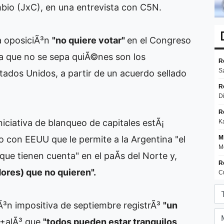
mbio (JxC), en una entrevista con C5N.
a oposiciÃ³n
"no quiere votar"
en el Congreso
ra que no se sepa quiÃ©nes son los
ados Unidos, a partir de un acuerdo sellado
niciativa de blanqueo de capitales estÃ¡
con EEUU que le permite a la Argentina "el
que tienen cuenta" en el paÃ­s del Norte y,
ores) que no quieren".
Ã³n impositiva de septiembre registrÃ³
"un
±alÃ³ que
"todos pueden estar tranquilos