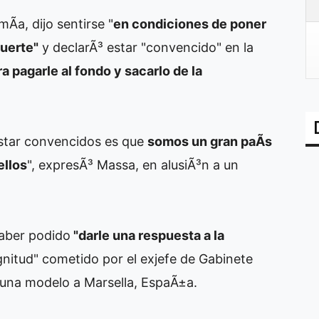
Ã­a, dijo sentirse "
en condiciones de poner
uerte"
y declarÃ³ estar "convencido" en la
 pagarle al fondo y sacarlo de la
star convencidos es que
somos un gran paÃ­s
ellos
", expresÃ³ Massa, en alusiÃ³n a un
aber podido
"darle una respuesta a la
gnitud" cometido por el exjefe de Gabinete
n una modelo a Marsella, EspaÃ±a.