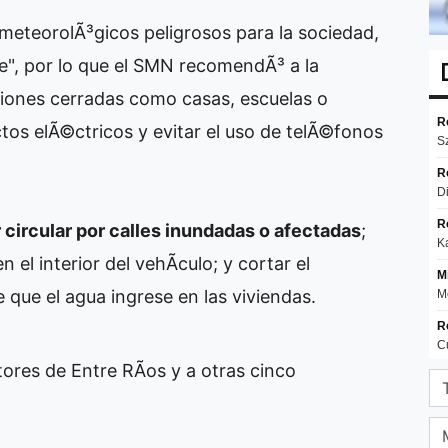
 meteorolÃ³gicos peligrosos para la sociedad,
te", por lo que el SMN recomendÃ³ a la
iones cerradas como casas, escuelas o
ctos elÃ©ctricos y evitar el uso de telÃ©fonos
r circular por calles inundadas o afectadas
;
 el interior del vehÃ­culo; y cortar el
e que el agua ingrese en las viviendas.
tores de Entre RÃ­os y a otras cinco