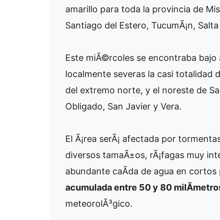
amarillo para toda la provincia de Mi
Santiago del Estero, TucumÃ¡n, Salta 
Este miÃ©rcoles se encontraba bajo 
localmente severas la casi totalidad 
del extremo norte, y el noreste de Sa
Obligado, San Javier y Vera.
El Ã¡rea serÃ¡ afectada por torment
diversos tamaÃ±os, rÃ¡fagas muy inte
abundante caÃ­da de agua en cortos
acumulada entre 50 y 80 milÃ­metro
meteorolÃ³gico.