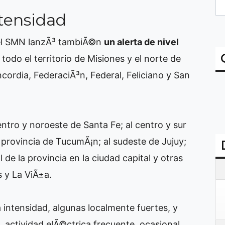
tensidad
 el SMN lanzÃ³ tambiÃ©n
un alerta de nivel
n todo el territorio de Misiones y el norte de
ncordia, FederaciÃ³n, Federal, Feliciano y San
ntro y noroeste de Santa Fe; al centro y sur
a provincia de TucumÃ¡n; al sudeste de Jujuy;
l de la provincia en la ciudad capital y otras
s y La ViÃ±a.
 intensidad, algunas localmente fuertes, y
actividad elÃ©ctrica frecuente, ocasional