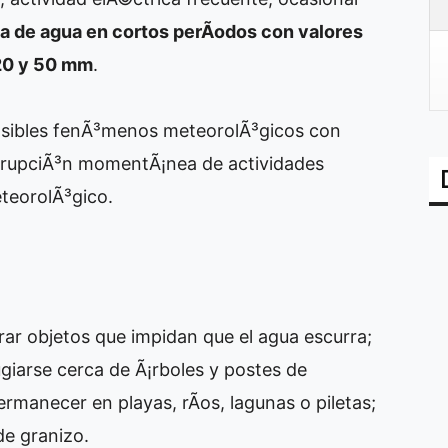
a de agua en cortos perÃ­odos con valores
 20 y 50 mm
.
"posibles fenÃ³menos meteorolÃ³gicos con
rrupciÃ³n momentÃ¡nea de actividades
eteorolÃ³gico.
irar objetos que impidan que el agua escurra;
efugiarse cerca de Ã¡rboles y postes de
rmanecer en playas, rÃ­os, lagunas o piletas;
de granizo.