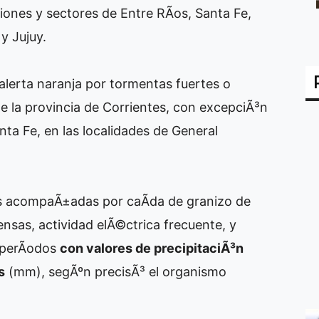
siones y sectores de Entre RÃ­os, Santa Fe,
y Jujuy.
alerta naranja por tormentas fuertes o
de la provincia de Corrientes, con excepciÃ³n
nta Fe, en las localidades de General
as acompaÃ±adas por caÃ­da de granizo de
nsas, actividad elÃ©ctrica frecuente, y
 perÃ­odos
con valores de precipitaciÃ³n
s
(mm), segÃºn precisÃ³ el organismo