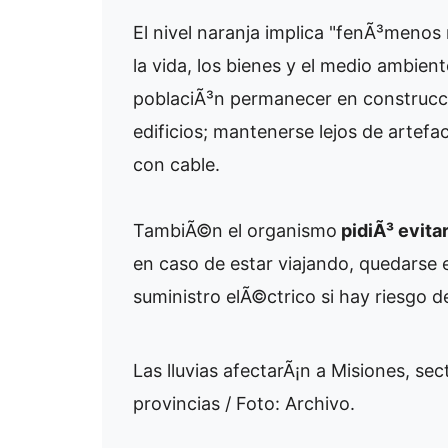
El nivel naranja implica "fenÃ³menos
la vida, los bienes y el medio ambien
poblaciÃ³n permanecer en construcc
edificios; mantenerse lejos de artefa
con cable.
TambiÃ©n el organismo
pidiÃ³ evita
en caso de estar viajando, quedarse en
suministro elÃ©ctrico si hay riesgo d
Las lluvias afectarÃ¡n a Misiones, sec
provincias / Foto: Archivo.