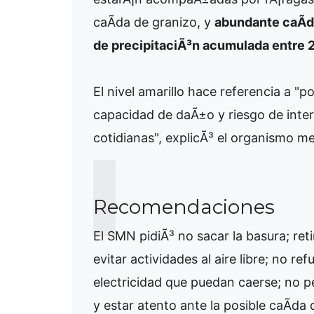
caÃ­da de granizo, y
abundante caÃ­d
de precipitaciÃ³n acumulada entre
El nivel amarillo hace referencia a 
capacidad de daÃ±o y riesgo de inte
cotidianas", explicÃ³ el organismo m
Recomendaciones
El SMN pidiÃ³ no sacar la basura; ret
evitar actividades al aire libre; no r
electricidad que puedan caerse; no pe
y estar atento ante la posible caÃ­da 