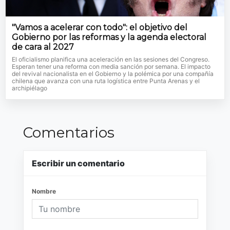
"Vamos a acelerar con todo": el objetivo del
Gobierno por las reformas y la agenda electoral
de cara al 2027
El oficialismo planifica una aceleración en las sesiones del Congreso.
Esperan tener una reforma con media sanción por semana. El impacto
del revival nacionalista en el Gobierno y la polémica por una compañía
chilena que avanza con una ruta logística entre Punta Arenas y el
archipiélago
Comentarios
Escribir un comentario
Nombre