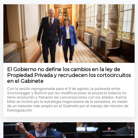
El Gobierno no define los cambios en la ley de
Propiedad Privada y recrudecen los cortocircuitos
en el Gabinete
Con la sesión reprogramada para el 6 de agosto, la pulseada entre
Sturzenegger y Bullrich por las modificaciones al proyecto todavía no
tiene resolución y frenaron las conversaciones con los aliados. Karina
Milei se inclinó por la estrategia negociadora de la senadora, en medio
de un malestar más amplio en el Gabinete por el manejo del ministro de
Desregulación