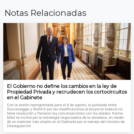
Notas Relacionadas
El Gobierno no define los cambios en la ley de
Propiedad Privada y recrudecen los cortocircuitos
en el Gabinete
Con la sesión reprogramada para el 6 de agosto, la pulseada entre
Sturzenegger y Bullrich por las modificaciones al proyecto todavía no
tiene resolución y frenaron las conversaciones con los aliados. Karina
Milei se inclinó por la estrategia negociadora de la senadora, en medio
de un malestar más amplio en el Gabinete por el manejo del ministro de
Desregulación