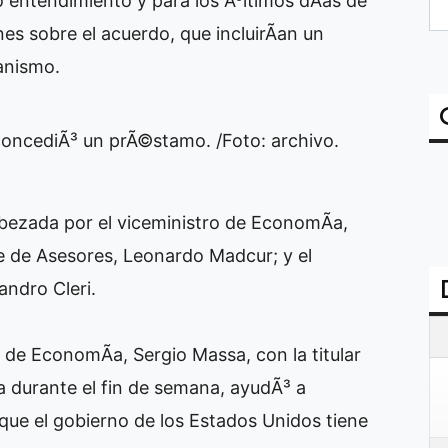
o entendimiento y para los Ãºltimos dÃ­as de
es sobre el acuerdo, que incluirÃ­an un
anismo.
 concediÃ³ un prÃ©stamo. /Foto: archivo.
bezada por el viceministro de EconomÃ­a,
te de Asesores, Leonardo Madcur; y el
andro Cleri.
 de EconomÃ­a, Sergio Massa, con la titular
da durante el fin de semana, ayudÃ³ a
que el gobierno de los Estados Unidos tiene