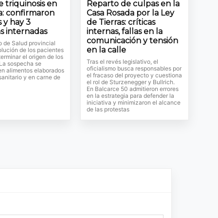
 triquinosis en
Reparto de culpas en la
: confirmaron
Casa Rosada por la Ley
 y hay 3
de Tierras: críticas
s internadas
internas, fallas en la
comunicación y tensión
io de Salud provincial
en la calle
olución de los pacientes
erminar el origen de los
Tras el revés legislativo, el
 La sospecha se
oficialismo busca responsables por
en alimentos elaborados
el fracaso del proyecto y cuestiona
 sanitario y en carne de
el rol de Sturzenegger y Bullrich.
En Balcarce 50 admitieron errores
en la estrategia para defender la
iniciativa y minimizaron el alcance
de las protestas