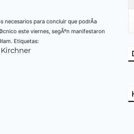
ios necesarios para concluir que podrÃ­a
©cnico este viernes, segÃºn manifestaron
©lam.
Etiquetas:
 Kirchner