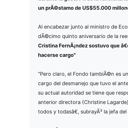
un prÃ©stamo de US$55.000 millon
Al encabezar junto al ministro de Eco
dÃ©cimo quinto aniversario de la ree
Cristina FernÃ¡ndez sostuvo que â€œ
hacerse cargo"
"Pero claro, el Fondo tambiÃ©n es u
cargo del desmanejo que tuvo el ante
su actual autoridad se tiene que resp
anterior directora (Christine Lagarde)
todos y todasâ€, subrayÃ³ la jefa del