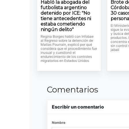
Habló la abogada del
Brote de
futbolista argentino
Córdoba
detenido por ICE: "No
30 casos
tiene antecedentes ni
persona
estaba cometiendo
El Minister
ningún delito"
sigue la ev
y busca det
Regina Borges habló con Infobae
productos.
al Regreso sobre la detención de
concentra 
Matías Pourrain, explicó por qué
sin control
considera que el procedimiento fue
jabalí
inusual y cuestionó el
endurecimiento de los controles
migratorios en Estados Unidos
Comentarios
Escribir un comentario
Nombre