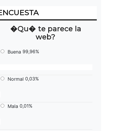
ENCUESTA
�Qu� te parece la
web?
99,96%
Buena
0,03%
Normal
0,01%
Mala