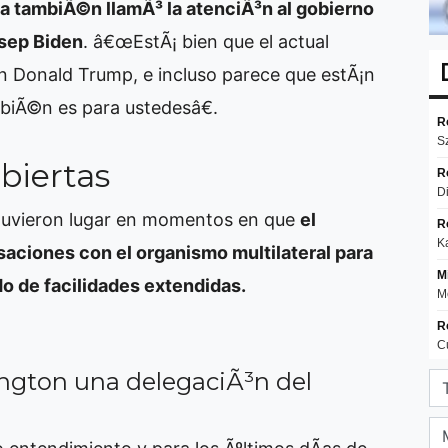
a tambiÃ©n llamÃ³ la atenciÃ³n al gobierno
sep Biden
. â€œEstÃ¡ bien que el actual
n Donald Trump, e incluso parece que estÃ¡n
biÃ©n es para ustedesâ€.
biertas
o tuvieron lugar en momentos en que
el
aciones con el organismo multilateral para
o de facilidades extendidas.
ngton una delegaciÃ³n del