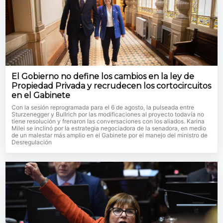
El Gobierno no define los cambios en la ley de
Propiedad Privada y recrudecen los cortocircuitos
en el Gabinete
Con la sesión reprogramada para el 6 de agosto, la pulseada entre
Sturzenegger y Bullrich por las modificaciones al proyecto todavía no
tiene resolución y frenaron las conversaciones con los aliados. Karina
Milei se inclinó por la estrategia negociadora de la senadora, en medio
de un malestar más amplio en el Gabinete por el manejo del ministro de
Desregulación