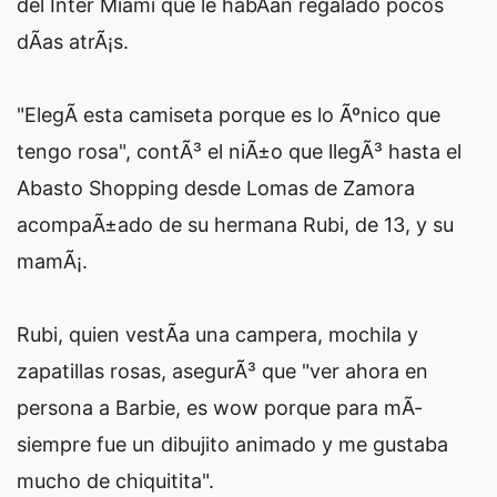
del Inter Miami que le habÃ­an regalado pocos
dÃ­as atrÃ¡s.
"ElegÃ­ esta camiseta porque es lo Ãºnico que
tengo rosa", contÃ³ el niÃ±o que llegÃ³ hasta el
Abasto Shopping desde Lomas de Zamora
acompaÃ±ado de su hermana Rubi, de 13, y su
mamÃ¡.
Rubi, quien vestÃ­a una campera, mochila y
zapatillas rosas, asegurÃ³ que "ver ahora en
persona a Barbie, es wow porque para mÃ­
siempre fue un dibujito animado y me gustaba
mucho de chiquitita".