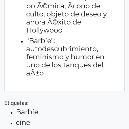
polÃ©mica, Ã­cono de
culto, objeto de deseo y
ahora Ã©xito de
Hollywood
"Barbie":
autodescubrimiento,
feminismo y humor en
uno de los tanques del
aÃ±o
Etiquetas:
Barbie
cine