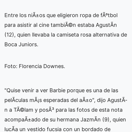
Entre los niÃ±os que eligieron ropa de fÃºtbol
para asistir al cine tambiÃ©n estaba AgustÃ­n
(12), quien llevaba la camiseta rosa alternativa de
Boca Juniors.
Foto: Florencia Downes.
"Quise venir a ver Barbie porque es una de las
pelÃ­culas mÃ¡s esperadas del aÃ±o", dijo AgustÃ­
n a TÃ©lam y posÃ³ para las fotos de esta nota
acompaÃ±ado de su hermana JazmÃ­n (9), quien
lucÃ­a un vestido fucsia con un bordado de