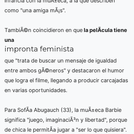
infancia con la muÃ±eca, a la que describen
como "una amiga mÃ¡s".
TambiÃ©n coincidieron en que
la pelÃ­cula tiene
una
impronta feminista
que "trata de buscar un mensaje de igualdad
entre ambos gÃ©neros" y destacaron el humor
que logra el filme, llegando a producir carcajadas
en varias oportunidades.
Para SofÃ­a Abugauch (33), la muÃ±eca Barbie
significa "juego, imaginaciÃ³n y libertad", porque
de chica le permitÃ­a jugar a "ser lo que quisiera".