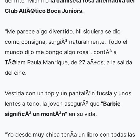
del Inter Miami o
la camiseta rosa alternativa del
Club AtlÃ©tico Boca Juniors
.
"Me parece algo divertido. Ni siquiera se dio
como consigna, surgiÃ³ naturalmente. Todo el
mundo dijo me pongo algo rosa", contÃ³ a
TÃ©lam Paula Manrique, de 27 aÃ±os, a la salida
del cine.
Vestida con un top y un pantalÃ³n fucsia y unos
lentes a tono, la joven asegurÃ³ que
"Barbie
significÃ³ un montÃ³n"
en su vida.
"Yo desde muy chica tenÃ­a un libro con todas las