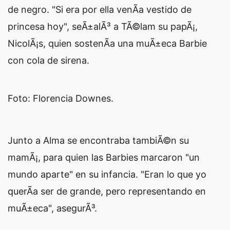
de negro. "Si era por ella venÃ­a vestido de
princesa hoy", seÃ±alÃ³ a TÃ©lam su papÃ¡,
NicolÃ¡s, quien sostenÃ­a una muÃ±eca Barbie
con cola de sirena.
Foto: Florencia Downes.
Junto a Alma se encontraba tambiÃ©n su
mamÃ¡, para quien las Barbies marcaron "un
mundo aparte" en su infancia. "Eran lo que yo
querÃ­a ser de grande, pero representando en
muÃ±eca", asegurÃ³.