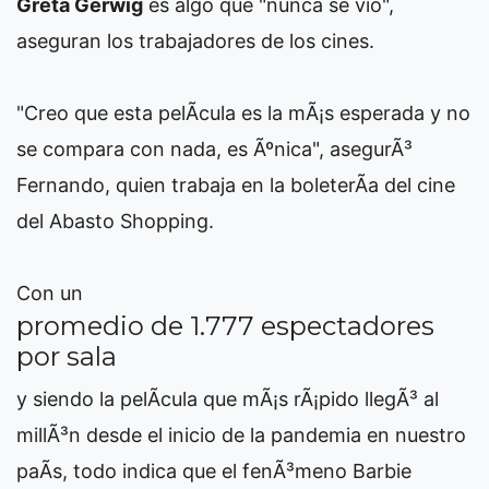
Greta Gerwig
es algo que "nunca se vio",
aseguran los trabajadores de los cines.
"Creo que esta pelÃ­cula es la mÃ¡s esperada y no
se compara con nada, es Ãºnica", asegurÃ³
Fernando, quien trabaja en la boleterÃ­a del cine
del Abasto Shopping.
Con un
promedio de 1.777 espectadores
por sala
y siendo la pelÃ­cula que mÃ¡s rÃ¡pido llegÃ³ al
millÃ³n desde el inicio de la pandemia en nuestro
paÃ­s, todo indica que el fenÃ³meno Barbie