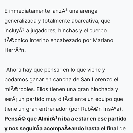
E inmediatamente lanzÃ³ una arenga
generalizada y totalmente abarcativa, que
incluyÃ³ a jugadores, hinchas y el cuerpo
tÃ©cnico interino encabezado por Mariano
HerrÃ³n.
"Ahora hay que pensar en lo que viene y
podamos ganar en cancha de San Lorenzo el
miÃ©rcoles. Ellos tienen una gran hinchada y
serÃ¡ un partido muy difÃ­cil ante un equipo que
tiene un gran entrenador (por RubÃ©n InsÃºa).
PensÃ© que AlmirÃ³n iba a estar en ese partido
y nos seguirÃ­a acompaÃ±ando hasta el final
de