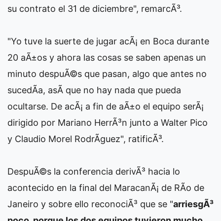
su contrato el 31 de diciembre", remarcÃ³.
"Yo tuve la suerte de jugar acÃ¡ en Boca durante
20 aÃ±os y ahora las cosas se saben apenas un
minuto despuÃ©s que pasan, algo que antes no
sucedÃ­a, asÃ­ que no hay nada que pueda
ocultarse. De acÃ¡ a fin de aÃ±o el equipo serÃ¡
dirigido por Mariano HerrÃ³n junto a Walter Pico
y Claudio Morel RodrÃ­guez", ratificÃ³.
DespuÃ©s la conferencia derivÃ³ hacia lo
acontecido en la final del MaracanÃ¡ de RÃ­o de
Janeiro y sobre ello reconociÃ³ que se "
arriesgÃ³
poco, porque los dos equipos tuvieron mucho