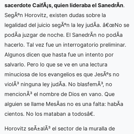
sacerdote CaifÃ¡s, quien lideraba el SanedrÃ­n
.
SegÃºn Horovitz, existen dudas sobre la
legalidad del juicio segÃºn la ley judÃ­a. â€œNo se
podÃ­a juzgar de noche. El SanedrÃ­n no podÃ­a
hacerlo. Tal vez fue un interrogatorio preliminar.
Algunos dicen que hasta fue un intento por
salvarlo. Pero lo que se ve en una lectura
minuciosa de los evangelios es que JesÃºs no
violÃ³ ninguna ley judÃ­a. No blasfemÃ³, no
mencionÃ³ el nombre de Dios en vano. Que
alguien se llame MesÃ­as no es una falta: habÃ­a
cientos. No los mataban a todosâ€.
Horovitz seÃ±alÃ³ el sector de la muralla de