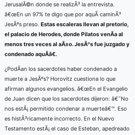
JerusalÃ©n donde se realizÃ³ la entrevista.
â€œEn un 97% te digo que por aquÃ­ caminÃ³
JesÃºs preso.
Estas escaleras llevan al pretorio,
el palacio de Herodes, donde Pilatos venÃ­a al
menos tres veces al aÃ±o. JesÃºs fue juzgado y
condenado aquÃ­â€.
¿PodÃ­an los sacerdotes haber condenado a
muerte a JesÃºs? Horovitz cuestiona lo que
afirman algunos evangelios. â€œEn el Evangelio
de Juan dicen que los sacerdotes dijeron: â€˜No
nos estÃ¡ permitido condenar a muerteâ€™. Eso
es histÃ³ricamente incorrecto. En el Nuevo
Testamento estÃ¡ el caso de Esteban, apedreado