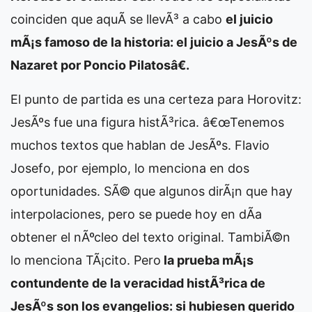
coinciden que aquÃ­ se llevÃ³ a cabo
el juicio
mÃ¡s famoso de la historia: el juicio a JesÃºs de
Nazaret por Poncio Pilatosâ€.
El punto de partida es una certeza para Horovitz:
JesÃºs fue una figura histÃ³rica. â€œTenemos
muchos textos que hablan de JesÃºs. Flavio
Josefo, por ejemplo, lo menciona en dos
oportunidades. SÃ© que algunos dirÃ¡n que hay
interpolaciones, pero se puede hoy en dÃ­a
obtener el nÃºcleo del texto original. TambiÃ©n
lo menciona TÃ¡cito. Pero
la prueba mÃ¡s
contundente de la veracidad histÃ³rica de
JesÃºs son los evangelios: si hubiesen querido