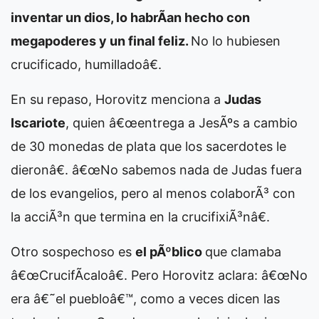
inventar un dios, lo habrÃ­an hecho con
megapoderes y un final feliz.
No lo hubiesen
crucificado, humilladoâ€.
En su repaso, Horovitz menciona a
Judas
Iscariote
, quien â€œentrega a JesÃºs a cambio
de 30 monedas de plata que los sacerdotes le
dieronâ€. â€œNo sabemos nada de Judas fuera
de los evangelios, pero al menos colaborÃ³ con
la acciÃ³n que termina en la crucifixiÃ³nâ€.
Otro sospechoso es
el pÃºblico
que clamaba
â€œCrucifÃ­caloâ€. Pero Horovitz aclara: â€œNo
era â€˜el puebloâ€™, como a veces dicen las