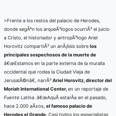
>Frente a los restos del palacio de Herodes,
donde segÃºn los arqueÃ³logos ocurriÃ³ el juicio
a Cristo, el historiador y antropÃ³logo Ariel
Horovitz compartiÃ³ un anÃ¡lisis sobre
los
principales sospechosos de la muerte de
â€œEstamos en la parte externa de la muralla
occidental que rodea la Ciudad Vieja de
JerusalÃ©nâ€, narrÃ³
Ariel Horovitz, director del
Moriah International Center,
en un reportaje de
Fuente Latina
. â€œAquÃ­ estarÃ­a en el pasado,
hace 2.000 aÃ±os,
el famoso palacio de
Herodes el Grande.
Casi todos los especialistas