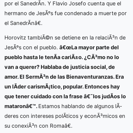
por el SanedrÃ­n. Y Flavio Josefo cuenta que el
hermano de JesÃºs fue condenado a muerte por
el SanedrÃ­nâ€.
Horovitz tambiÃ©n se detiene en la relaciÃ³n de
JesÃºs con el pueblo.
â€œLa mayor parte del
pueblo hasta le tenÃ­a cariÃ±o. ¿CÃ³mo no lo
van a querer? Hablaba de justicia social, de
amor. El SermÃ³n de las Bienaventuranzas. Era
un lÃ­der carismÃ¡tico, popular. Entonces hay
que tener cuidado con la frase â€˜los judÃ­os lo
mataronâ€™.
Estamos hablando de algunos lÃ­
deres con intereses polÃ­ticos y econÃ³micos en
su conexiÃ³n con Romaâ€.