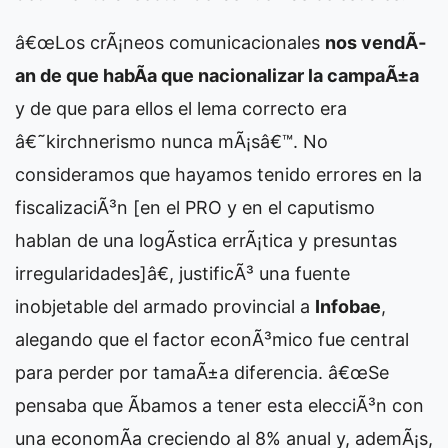
â€œLos crÃ¡neos comunicacionales
nos vendÃ­
an de que habÃ­a que nacionalizar la campaÃ±a
y de que para ellos el lema correcto era
â€˜kirchnerismo nunca mÃ¡sâ€™. No
consideramos que hayamos tenido errores en la
fiscalizaciÃ³n [en el PRO y en el caputismo
hablan de una logÃ­stica errÃ¡tica y presuntas
irregularidades]â€, justificÃ³ una fuente
inobjetable del armado provincial a
Infobae
,
alegando que el factor econÃ³mico fue central
para perder por tamaÃ±a diferencia. â€œSe
pensaba que Ã­bamos a tener esta elecciÃ³n con
una economÃ­a creciendo al 8% anual y, ademÃ¡s,