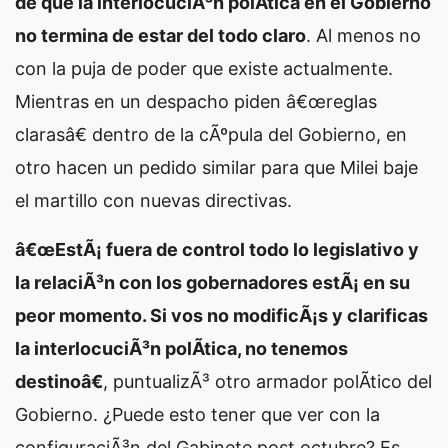
de que la interlocuciÃ³n polÃ­tica en el Gobierno
no termina de estar del todo claro
. Al menos no
con la puja de poder que existe actualmente.
Mientras en un despacho piden â€œreglas
clarasâ€ dentro de la cÃºpula del Gobierno, en
otro hacen un pedido similar para que Milei baje
el martillo con nuevas directivas.
â€œEstÃ¡ fuera de control todo lo legislativo y
la relaciÃ³n con los gobernadores estÃ¡ en su
peor momento. Si vos no modificÃ¡s y clarificas
la interlocuciÃ³n polÃ­tica, no tenemos
destinoâ€
, puntualizÃ³ otro armador polÃ­tico del
Gobierno. ¿Puede esto tener que ver con la
configuraciÃ³n del Gabinete post octubre? Es