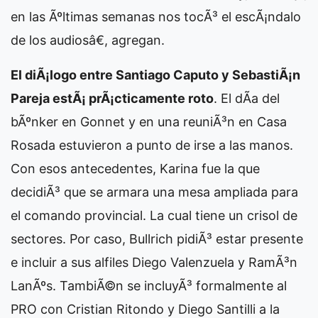
en las Ãºltimas semanas nos tocÃ³ el escÃ¡ndalo
de los audiosâ€, agregan.
El diÃ¡logo entre Santiago Caputo y SebastiÃ¡n
Pareja estÃ¡ prÃ¡cticamente roto
. El dÃ­a del
bÃºnker en Gonnet y en una reuniÃ³n en Casa
Rosada estuvieron a punto de irse a las manos.
Con esos antecedentes, Karina fue la que
decidiÃ³ que se armara una mesa ampliada para
el comando provincial. La cual tiene un crisol de
sectores. Por caso, Bullrich pidiÃ³ estar presente
e incluir a sus alfiles Diego Valenzuela y RamÃ³n
LanÃºs. TambiÃ©n se incluyÃ³ formalmente al
PRO con Cristian Ritondo y Diego Santilli a la